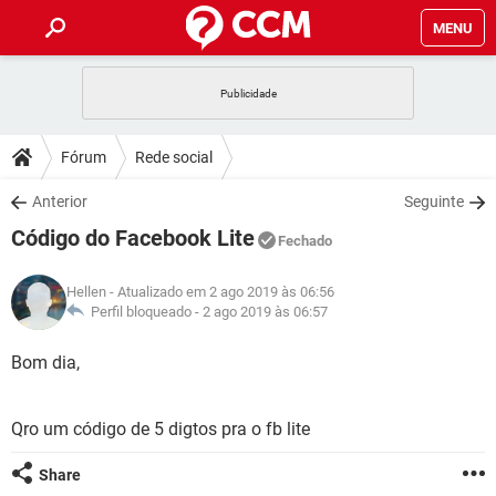
MENU
INÍCIO
JOGOS
WHATSAPP
DICAS
Fórum
Rede social
CELULAR
FACEBOOK
JOGOS
WHATSAPP
DOWNLOADS
Anterior
Seguinte
OUTLOOK
EXCEL
CELULAR
FACEBOOK
Código do Facebook Lite
INSTAGRAM
JOGOS
GMAIL
WHATSAPP
Fechado
FÓRUM
OUTLOOK
EXCEL
GUIA DE COMPRAS
CELULAR
FACEBOOK
Hellen
- Atualizado em 2 ago 2019 às 06:56
INSTAGRAM
JOGOS
GMAIL
WHATSAPP
GLOSSÁRIO
Perfil bloqueado -
2 ago 2019 às 06:57
OUTLOOK
EXCEL
GUIA DE COMPRAS
CELULAR
FACEBOOK
INSTAGRAM
JOGOS
GMAIL
WHATSAPP
Bom dia,
OUTLOOK
EXCEL
GUIA DE COMPRAS
CELULAR
FACEBOOK
INSTAGRAM
GMAIL
Qro um código de 5 digtos pra o fb lite
OUTLOOK
EXCEL
GUIA DE COMPRAS
INSTAGRAM
GMAIL
Share