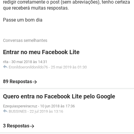
redigir corretamente o post (sem abreviações), tenho certeza
que receberá muitas respostas.
Passe um bom dia
Conversas semelhantes
Entrar no meu Facebook Lite
rita
-
30 mai 2018 às 14:31
Eronildoeronildonildo76
-
25 mai 2019 às 01:30
89 Respostas
Quero entra no Facebook Lite pelo Google
Ezequiaspereiracruz
-
10 jun 2018 às 17:36
BUSSINES
-
22 jul 2019 às 13:16
3 Respostas