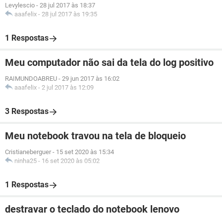
Levylescio
-
28 jul 2017 às 18:37
aaafelix
-
28 jul 2017 às 19:35
1 Respostas
Meu computador não sai da tela do log positivo
RAIMUNDOABREU
-
29 jun 2017 às 16:02
aaafelix
-
2 jul 2017 às 12:09
3 Respostas
Meu notebook travou na tela de bloqueio
Cristianeberguer
-
15 set 2020 às 15:34
ninha25
-
16 set 2020 às 05:02
1 Respostas
destravar o teclado do notebook lenovo