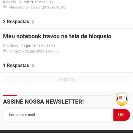
Ricardo
-
31 out 2015 às 09:17
Alessandro
-
18 abr 2016 às 16:48
2 Respostas
Meu notebook travou na tela de bloqueio
Sthefany
-
21 jan 2021 às 11:51
ninha25
-
22 jan 2021 às 06:53
1 Respostas
ASSINE NOSSA NEWSLETTER!