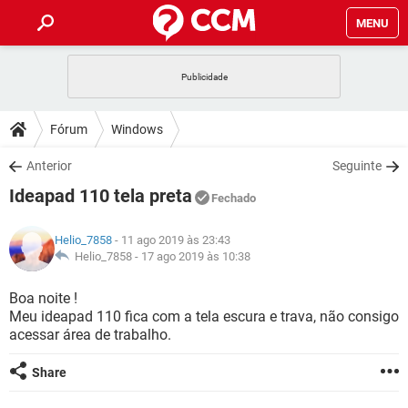
MENU
INÍCIO
JOGOS
WHATSAPP
DICAS
Fórum
Windows
CELULAR
FACEBOOK
JOGOS
WHATSAPP
DOWNLOADS
Anterior
Seguinte
OUTLOOK
EXCEL
CELULAR
FACEBOOK
Ideapad 110 tela preta
INSTAGRAM
JOGOS
GMAIL
WHATSAPP
Fechado
FÓRUM
OUTLOOK
EXCEL
GUIA DE COMPRAS
CELULAR
FACEBOOK
Helio_7858
- 11 ago 2019 às 23:43
INSTAGRAM
JOGOS
GMAIL
WHATSAPP
GLOSSÁRIO
Helio_7858 -
17 ago 2019 às 10:38
OUTLOOK
EXCEL
GUIA DE COMPRAS
CELULAR
FACEBOOK
INSTAGRAM
JOGOS
GMAIL
WHATSAPP
Boa noite !
OUTLOOK
EXCEL
Meu ideapad 110 fica com a tela escura e trava, não consigo
GUIA DE COMPRAS
CELULAR
FACEBOOK
acessar área de trabalho.
INSTAGRAM
GMAIL
OUTLOOK
EXCEL
GUIA DE COMPRAS
Share
INSTAGRAM
GMAIL