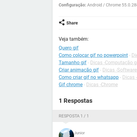
Configuração:
Android / Chrome 55.0.28
Share
Veja também:
Quero gif
Como colocar gif no powerpoint
-
Di
Tamanho gif
-
Dicas -Computação g
Criar animação gif
-
Dicas -Software
Como criar gif no whatsapp
-
Dicas
Gif chrome
-
Dicas -Chrome
1 Respostas
RESPOSTA 1 / 1
Junior