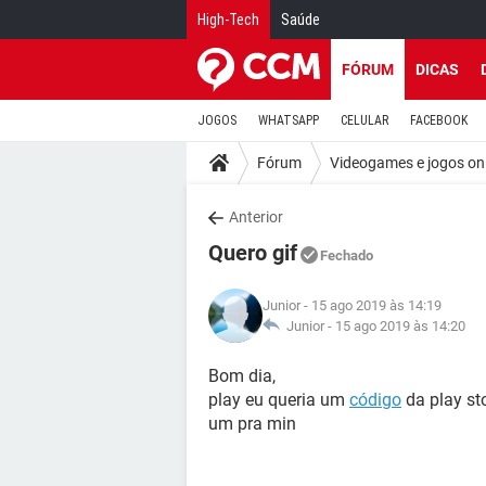
High-Tech
Saúde
FÓRUM
DICAS
JOGOS
WHATSAPP
CELULAR
FACEBOOK
Fórum
Videogames e jogos on
Anterior
Quero gif
Fechado
Junior
- 15 ago 2019 às 14:19
Junior -
15 ago 2019 às 14:20
Bom dia,
play eu queria um
código
da play st
um pra min