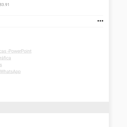
83.91
cas -PowerPoint
ráfica
s
 -WhatsApp