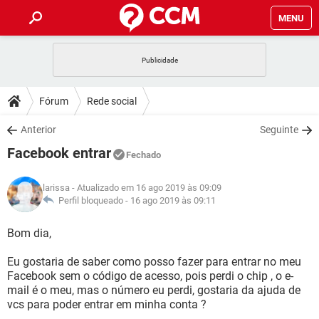
MENU
INÍCIO
JOGOS
WHATSAPP
DICAS
Fórum
Rede social
CELULAR
FACEBOOK
JOGOS
WHATSAPP
DOWNLOADS
Anterior
Seguinte
OUTLOOK
EXCEL
CELULAR
FACEBOOK
Facebook entrar
INSTAGRAM
JOGOS
GMAIL
WHATSAPP
Fechado
FÓRUM
OUTLOOK
EXCEL
GUIA DE COMPRAS
CELULAR
FACEBOOK
larissa
- Atualizado em 16 ago 2019 às 09:09
INSTAGRAM
JOGOS
GMAIL
WHATSAPP
GLOSSÁRIO
Perfil bloqueado -
16 ago 2019 às 09:11
OUTLOOK
EXCEL
GUIA DE COMPRAS
CELULAR
FACEBOOK
INSTAGRAM
JOGOS
GMAIL
WHATSAPP
Bom dia,
OUTLOOK
EXCEL
GUIA DE COMPRAS
CELULAR
FACEBOOK
Eu gostaria de saber como posso fazer para entrar no meu
INSTAGRAM
GMAIL
Facebook sem o código de acesso, pois perdi o chip , o e-
OUTLOOK
EXCEL
GUIA DE COMPRAS
mail é o meu, mas o número eu perdi, gostaria da ajuda de
INSTAGRAM
GMAIL
vcs para poder entrar em minha conta ?