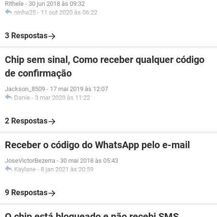
Rithele
-
30 jun 2018 às 09:32
ninha25
-
11 out 2020 às 06:22
3 Respostas
Chip sem sinal, Como receber qualquer código
de confirmação
Jackson_8509
-
17 mai 2019 às 12:07
Danie
-
3 mar 2020 às 11:22
2 Respostas
Receber o código do WhatsApp pelo e-mail
JoseVictorBezerra
-
30 mai 2018 às 05:43
Kaylane
-
8 jan 2021 às 20:59
9 Respostas
O chip está bloqueado e não recebi SMS