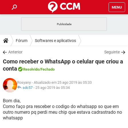
MENU
INÍCIO
JOGOS
WHATSAPP
DICAS
Fórum
Softwares e aplicativos
CELULAR
FACEBOOK
JOGOS
WHATSAPP
DOWNLOADS
Anterior
Seguinte
OUTLOOK
EXCEL
CELULAR
FACEBOOK
Como receber o WhatsApp o celular que criou a
INSTAGRAM
JOGOS
GMAIL
WHATSAPP
FÓRUM
OUTLOOK
EXCEL
conta
Resolvido
/Fechado
GUIA DE COMPRAS
CELULAR
FACEBOOK
INSTAGRAM
JOGOS
GMAIL
WHATSAPP
GLOSSÁRIO
OUTLOOK
EXCEL
Rosyany
- Atualizado em 25 ago 2019 às 05:33
GUIA DE COMPRAS
CELULAR
FACEBOOK
sdc57
-
25 ago 2019 às 05:34
INSTAGRAM
JOGOS
GMAIL
WHATSAPP
OUTLOOK
EXCEL
Bom dia,
GUIA DE COMPRAS
CELULAR
FACEBOOK
INSTAGRAM
GMAIL
Como faço pra resceber o codigo do whatsapp so que em
OUTLOOK
EXCEL
outro numero pq perdi meu chip que estava cadrastrado no
GUIA DE COMPRAS
whatsapp
INSTAGRAM
GMAIL