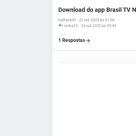
Download do app Brasil TV N
KathyHuff
-
22 out 2020 às 01:06
ninha25
-
24 out 2020 às 05:49
1 Respostas