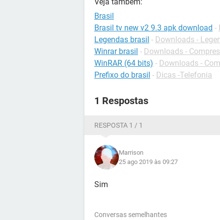
Veja também:
Brasil
Brasil tv new v2 9.3 apk download
-
Legendas brasil
-
Downloads - Lege
Winrar brasil
-
Downloads - Compres
WinRAR (64 bits)
-
Downloads - Com
Prefixo do brasil
-
Dicas -Telefonia
1 Respostas
RESPOSTA 1 / 1
Marrison
25 ago 2019 às 09:27
Sim
Conversas semelhantes