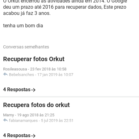
O Orkut encerrou as atividades ainda em 2014. O Google
deu um prazo até 2016 para recuperar dados, Este prezo
acabou já faz 3 anos.
tenha um bom dia
Conversas semelhantes
Recuperar fotos Orkut
Rosileasousa
-
23 fev 2018 às 10:58
Bebelsanches
-
17 jan 2019 às 10:07
4 Respostas
Recupera fotos do orkut
Mamy
-
19 ago 2018 às 21:25
fabianamarques
-
5 jul 2019 às 22:51
4 Respostas