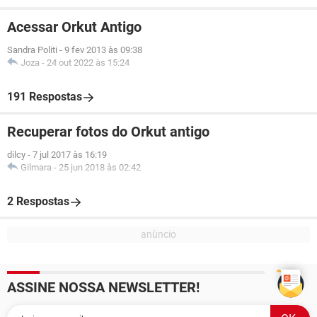
Acessar Orkut Antigo
Sandra Politi
-
9 fev 2013 às 09:38
Joza
-
24 out 2022 às 15:24
191 Respostas
Recuperar fotos do Orkut antigo
dilcy
-
7 jul 2017 às 16:19
Gilmara
-
25 jun 2018 às 02:42
2 Respostas
ASSINE NOSSA NEWSLETTER!