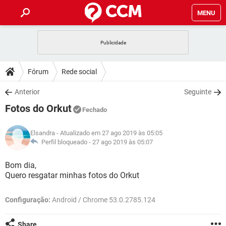
MENU
INÍCIO
JOGOS
WHATSAPP
DICAS
Fórum
Rede social
CELULAR
FACEBOOK
JOGOS
WHATSAPP
DOWNLOADS
Anterior
Seguinte
OUTLOOK
EXCEL
CELULAR
FACEBOOK
Fotos do Orkut
INSTAGRAM
JOGOS
GMAIL
WHATSAPP
Fechado
FÓRUM
OUTLOOK
EXCEL
GUIA DE COMPRAS
CELULAR
FACEBOOK
Elsandra
- Atualizado em 27 ago 2019 às 05:05
INSTAGRAM
JOGOS
GMAIL
WHATSAPP
GLOSSÁRIO
Perfil bloqueado -
27 ago 2019 às 05:07
OUTLOOK
EXCEL
GUIA DE COMPRAS
CELULAR
FACEBOOK
INSTAGRAM
JOGOS
GMAIL
WHATSAPP
Bom dia,
OUTLOOK
EXCEL
Quero resgatar minhas fotos do Orkut
GUIA DE COMPRAS
CELULAR
FACEBOOK
INSTAGRAM
GMAIL
OUTLOOK
EXCEL
Configuração:
Android / Chrome 53.0.2785.124
GUIA DE COMPRAS
INSTAGRAM
GMAIL
Share