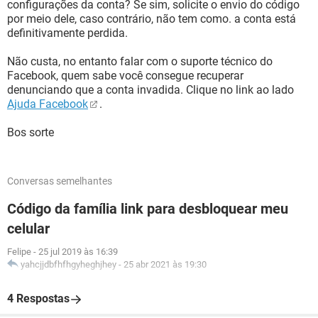
configurações da conta? Se sim, solicite o envio do código
por meio dele, caso contrário, não tem como. a conta está
definitivamente perdida.
Não custa, no entanto falar com o suporte técnico do
Facebook, quem sabe você consegue recuperar
denunciando que a conta invadida. Clique no link ao lado
Ajuda Facebook
.
Bos sorte
Conversas semelhantes
Código da família link para desbloquear meu
celular
Felipe
-
25 jul 2019 às 16:39
yahcjjdbfhfhgyheghjhey
-
25 abr 2021 às 19:30
4 Respostas