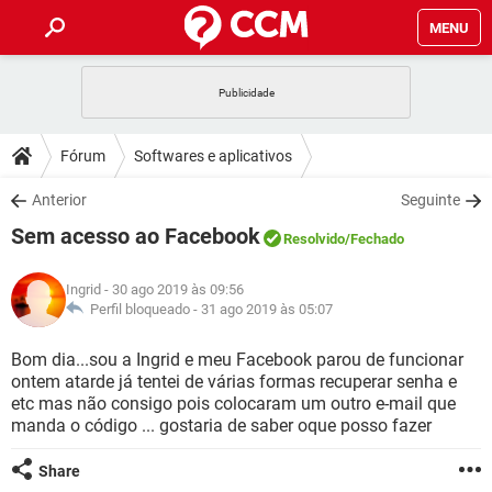
MENU
INÍCIO
JOGOS
WHATSAPP
DICAS
Fórum
Softwares e aplicativos
CELULAR
FACEBOOK
JOGOS
WHATSAPP
DOWNLOADS
Anterior
Seguinte
OUTLOOK
EXCEL
CELULAR
FACEBOOK
Sem acesso ao Facebook
INSTAGRAM
JOGOS
GMAIL
WHATSAPP
Resolvido
/Fechado
FÓRUM
OUTLOOK
EXCEL
GUIA DE COMPRAS
CELULAR
FACEBOOK
Ingrid
- 30 ago 2019 às 09:56
INSTAGRAM
JOGOS
GMAIL
WHATSAPP
GLOSSÁRIO
Perfil bloqueado -
31 ago 2019 às 05:07
OUTLOOK
EXCEL
GUIA DE COMPRAS
CELULAR
FACEBOOK
INSTAGRAM
JOGOS
GMAIL
WHATSAPP
Bom dia...sou a Ingrid e meu Facebook parou de funcionar
OUTLOOK
EXCEL
ontem atarde já tentei de várias formas recuperar senha e
GUIA DE COMPRAS
CELULAR
FACEBOOK
etc mas não consigo pois colocaram um outro e-mail que
INSTAGRAM
GMAIL
manda o código ... gostaria de saber oque posso fazer
OUTLOOK
EXCEL
GUIA DE COMPRAS
INSTAGRAM
GMAIL
Share