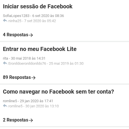
Iniciar sessão de Facebook
SofiaLopes1283
-
6 set 2020 às 08:36
ninha25
-
7 set 2020 às 05:42
4 Respostas
Entrar no meu Facebook Lite
rita
-
30 mai 2018 às 14:31
Eronildoeronildonildo76
-
25 mai 2019 às 01:30
89 Respostas
Como navegar no Facebook sem ter conta?
romline5
-
29 jan 2020 às 17:41
romline5
-
30 jan 2020 às 13:10
2 Respostas