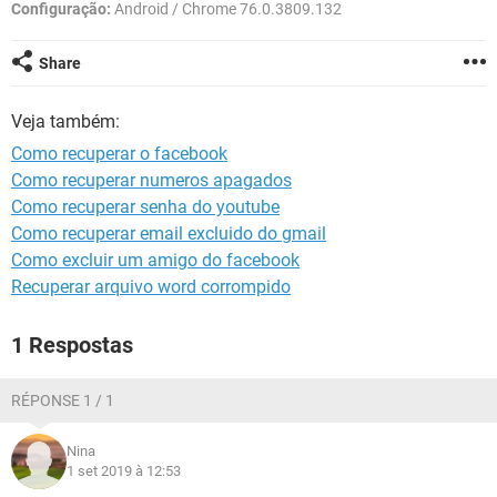
GUIA DE COMPRAS
Configuração:
Android / Chrome 76.0.3809.132
Share
Veja também:
Como recuperar o facebook
Como recuperar numeros apagados
Como recuperar senha do youtube
Como recuperar email excluido do gmail
Como excluir um amigo do facebook
Recuperar arquivo word corrompido
1 Respostas
RÉPONSE 1 / 1
Nina
1 set 2019 à 12:53