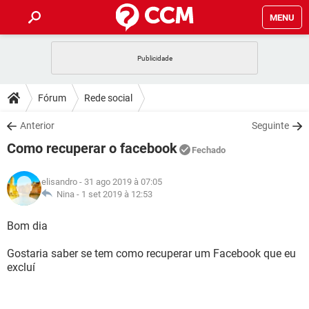
MENU
INÍCIO
JOGOS
WHATSAPP
DICAS
Fórum
Rede social
CELULAR
FACEBOOK
JOGOS
WHATSAPP
DOWNLOADS
Anterior
Seguinte
OUTLOOK
EXCEL
CELULAR
FACEBOOK
Como recuperar o facebook
INSTAGRAM
JOGOS
GMAIL
WHATSAPP
Fechado
FÓRUM
OUTLOOK
EXCEL
GUIA DE COMPRAS
CELULAR
FACEBOOK
elisandro
- 31 ago 2019 à 07:05
INSTAGRAM
JOGOS
GMAIL
WHATSAPP
GLOSSÁRIO
Nina -
1 set 2019 à 12:53
OUTLOOK
EXCEL
GUIA DE COMPRAS
CELULAR
FACEBOOK
INSTAGRAM
JOGOS
GMAIL
WHATSAPP
Bom dia
OUTLOOK
EXCEL
GUIA DE COMPRAS
CELULAR
FACEBOOK
Gostaria saber se tem como recuperar um Facebook que eu
INSTAGRAM
GMAIL
excluí
OUTLOOK
EXCEL
GUIA DE COMPRAS
INSTAGRAM
GMAIL