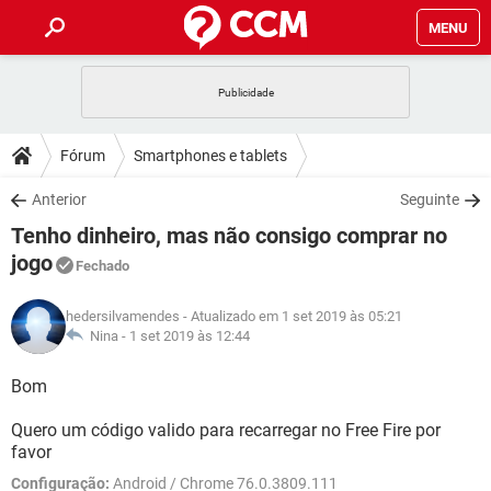
MENU
INÍCIO
JOGOS
WHATSAPP
DICAS
Fórum
Smartphones e tablets
CELULAR
FACEBOOK
JOGOS
WHATSAPP
DOWNLOADS
Anterior
Seguinte
OUTLOOK
EXCEL
CELULAR
FACEBOOK
Tenho dinheiro, mas não consigo comprar no
INSTAGRAM
JOGOS
GMAIL
WHATSAPP
FÓRUM
OUTLOOK
EXCEL
jogo
Fechado
GUIA DE COMPRAS
CELULAR
FACEBOOK
INSTAGRAM
JOGOS
GMAIL
WHATSAPP
GLOSSÁRIO
OUTLOOK
EXCEL
hedersilvamendes
- Atualizado em 1 set 2019 às 05:21
GUIA DE COMPRAS
CELULAR
FACEBOOK
Nina -
1 set 2019 às 12:44
INSTAGRAM
JOGOS
GMAIL
WHATSAPP
OUTLOOK
EXCEL
Bom
GUIA DE COMPRAS
CELULAR
FACEBOOK
INSTAGRAM
GMAIL
OUTLOOK
EXCEL
Quero um código valido para recarregar no Free Fire por
GUIA DE COMPRAS
favor
INSTAGRAM
GMAIL
Configuração:
Android / Chrome 76.0.3809.111