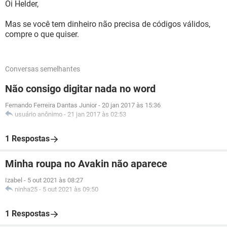
Oi Helder,
Mas se você tem dinheiro não precisa de códigos válidos,
compre o que quiser.
Conversas semelhantes
Não consigo digitar nada no word
Fernando Ferreira Dantas Junior
-
20 jan 2017 às 15:36
usuário anônimo
-
21 jan 2017 às 02:53
1 Respostas
Minha roupa no Avakin não aparece
Izabel
-
5 out 2021 às 08:27
ninha25
-
5 out 2021 às 09:50
1 Respostas