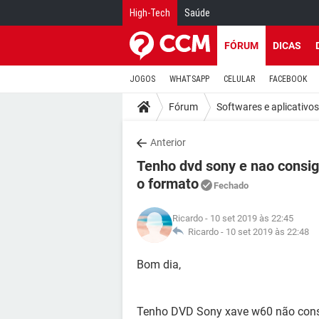
High-Tech
Saúde
FÓRUM
DICAS
JOGOS
WHATSAPP
CELULAR
FACEBOOK
Fórum
Softwares e aplicativos
Anterior
Tenho dvd sony e nao consigo
o formato
Fechado
Ricardo
- 10 set 2019 às 22:45
Ricardo -
10 set 2019 às 22:48
Bom dia,
Tenho DVD Sony xave w60 não consi