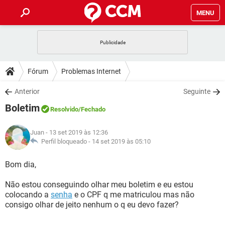
MENU
INÍCIO
JOGOS
WHATSAPP
DICAS
Fórum
Problemas Internet
CELULAR
FACEBOOK
JOGOS
WHATSAPP
DOWNLOADS
Anterior
Seguinte
OUTLOOK
EXCEL
CELULAR
FACEBOOK
Boletim
INSTAGRAM
JOGOS
GMAIL
WHATSAPP
Resolvido
/Fechado
FÓRUM
OUTLOOK
EXCEL
GUIA DE COMPRAS
CELULAR
FACEBOOK
Juan
- 13 set 2019 às 12:36
INSTAGRAM
JOGOS
GMAIL
WHATSAPP
GLOSSÁRIO
Perfil bloqueado -
14 set 2019 às 05:10
OUTLOOK
EXCEL
GUIA DE COMPRAS
CELULAR
FACEBOOK
INSTAGRAM
JOGOS
GMAIL
WHATSAPP
Bom dia,
OUTLOOK
EXCEL
GUIA DE COMPRAS
CELULAR
FACEBOOK
Não estou conseguindo olhar meu boletim e eu estou
INSTAGRAM
GMAIL
colocando a
senha
e o CPF q me matriculou mas não
OUTLOOK
EXCEL
GUIA DE COMPRAS
consigo olhar de jeito nenhum o q eu devo fazer?
INSTAGRAM
GMAIL