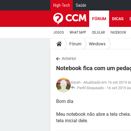
High-Tech
Saúde
FÓRUM
DICAS
JOGOS
WHATSAPP
CELULAR
FACEBOOK
Fórum
Windows
Anterior
Notebook fica com um pedaç
Sarah
- Atualizado em 16 set 2019 à
Perfil bloqueado -
16 set 2019 às
Bom dia
Meu notebook não abre a tela cheia.
tela inicial dele.