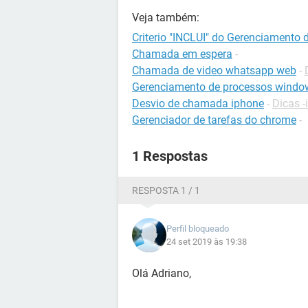
Veja também:
Criterio "INCLUI" do Gerenciamento
Chamada em espera
-
Chamada de video whatsapp web
-
Gerenciamento de processos windo
Desvio de chamada iphone
-
Dicas 
Gerenciador de tarefas do chrome
-
1 Respostas
RESPOSTA 1 / 1
Perfil bloqueado
24 set 2019 às 19:38
Olá Adriano,