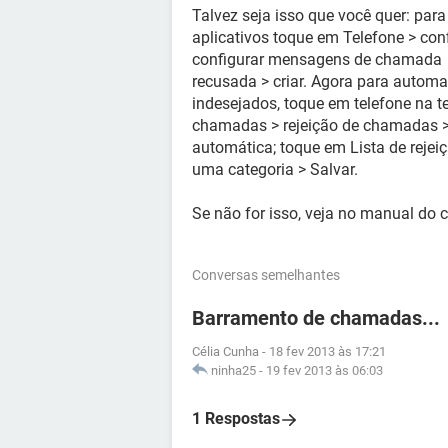
Talvez seja isso que você quer: para
aplicativos toque em Telefone > co
configurar mensagens de chamada
recusada > criar. Agora para autom
indesejados, toque em telefone na t
chamadas > rejeição de chamadas > 
automática; toque em Lista de rejei
uma categoria > Salvar.
Se não for isso, veja no manual do c
Conversas semelhantes
Barramento de chamadas...
Célia Cunha
-
18 fev 2013 às 17:21
ninha25
-
19 fev 2013 às 06:03
1 Respostas