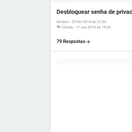
Desbloquear senha de privac
luciano
-
25 fev 2014 às 21:03
Olinda
-
11 nov 2019 às 19:05
79 Respostas