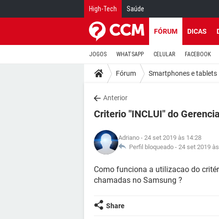
High-Tech
Saúde
FÓRUM
DICAS
JOGOS
WHATSAPP
CELULAR
FACEBOOK
Fórum
Smartphones e tablets
Anterior
Criterio "INCLUI" do Gerenc
Adriano
- 24 set 2019 às 14:28
Perfil bloqueado -
24 set 2019 às
Como funciona a utilizacao do crité
chamadas no Samsung ?
Share