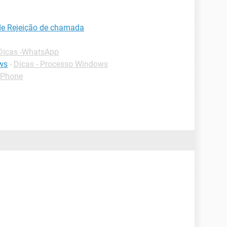
 de Rejeição de chamada
Dicas -WhatsApp
ws
-
Dicas - Processo Windows
-iPhone