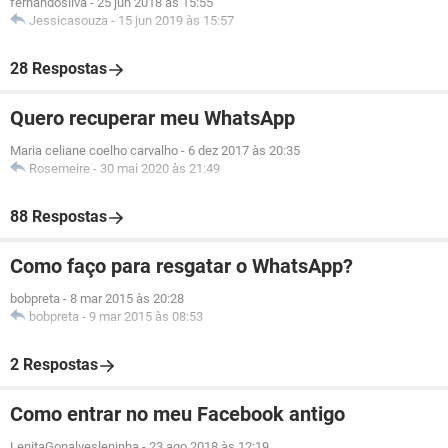
fernandosilva
-
25 jun 2018 às 15:55
Jessicasouza
-
15 jun 2019 às 15:57
28 Respostas
Quero recuperar meu WhatsApp
Maria celiane coelho carvalho
-
6 dez 2017 às 20:35
Rosemeire
-
30 mai 2020 às 21:49
88 Respostas
Como faço para resgatar o WhatsApp?
bobpreta
-
8 mar 2015 às 20:28
bobpreta
-
9 mar 2015 às 08:53
2 Respostas
Como entrar no meu Facebook antigo
LenitaGonalvesleninha
-
23 ago 2018 às 12:19