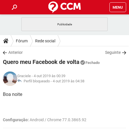
MENU
INÍCIO
JOGOS
WHATSAPP
DICAS
Fórum
Rede social
CELULAR
FACEBOOK
JOGOS
WHATSAPP
DOWNLOADS
Anterior
Seguinte
OUTLOOK
EXCEL
CELULAR
FACEBOOK
Quero meu Facebook de volta
INSTAGRAM
JOGOS
GMAIL
WHATSAPP
Fechado
FÓRUM
OUTLOOK
EXCEL
GUIA DE COMPRAS
CELULAR
FACEBOOK
Graciele
- 4 out 2019 às 00:39
INSTAGRAM
JOGOS
GMAIL
WHATSAPP
GLOSSÁRIO
Perfil bloqueado -
4 out 2019 às 04:38
OUTLOOK
EXCEL
GUIA DE COMPRAS
CELULAR
FACEBOOK
INSTAGRAM
JOGOS
GMAIL
WHATSAPP
Boa noite
OUTLOOK
EXCEL
GUIA DE COMPRAS
CELULAR
FACEBOOK
INSTAGRAM
GMAIL
OUTLOOK
EXCEL
GUIA DE COMPRAS
Configuração:
Android / Chrome 77.0.3865.92
INSTAGRAM
GMAIL