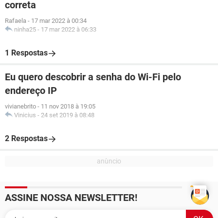
correta
Rafaela
-
17 mar 2022 à 00:34
ninha25
-
17 mar 2022 à 06:33
1 Respostas
Eu quero descobrir a senha do Wi-Fi pelo
endereço IP
vivianebrito
-
11 nov 2018 à 19:05
Vinicius
-
24 set 2019 à 08:48
2 Respostas
ASSINE NOSSA NEWSLETTER!