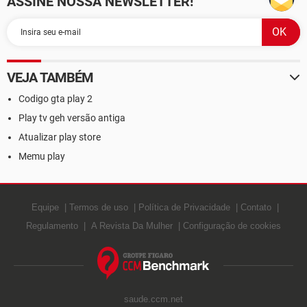
ASSINE NOSSA NEWSLETTER!
VEJA TAMBÉM
Codigo gta play 2
Play tv geh versão antiga
Atualizar play store
Memu play
Equipe
Termos de uso
Política de Privacidade
Contato
Regulamento
A Revista Da Mulher
Configuração de cookies
saude.ccm.net