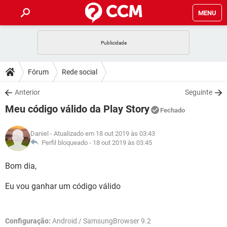
MENU
INÍCIO
JOGOS
WHATSAPP
DICAS
Fórum
Rede social
CELULAR
FACEBOOK
JOGOS
WHATSAPP
DOWNLOADS
Anterior
Seguinte
OUTLOOK
EXCEL
CELULAR
FACEBOOK
Meu código válido da Play Story
INSTAGRAM
JOGOS
GMAIL
WHATSAPP
Fechado
FÓRUM
OUTLOOK
EXCEL
GUIA DE COMPRAS
CELULAR
FACEBOOK
Daniel
- Atualizado em 18 out 2019 às 03:43
INSTAGRAM
JOGOS
GMAIL
WHATSAPP
GLOSSÁRIO
Perfil bloqueado -
18 out 2019 às 03:45
OUTLOOK
EXCEL
GUIA DE COMPRAS
CELULAR
FACEBOOK
INSTAGRAM
JOGOS
GMAIL
WHATSAPP
Bom dia,
OUTLOOK
EXCEL
GUIA DE COMPRAS
CELULAR
FACEBOOK
Eu vou ganhar um código válido
INSTAGRAM
GMAIL
OUTLOOK
EXCEL
GUIA DE COMPRAS
INSTAGRAM
GMAIL
Configuração:
Android / SamsungBrowser 9.2