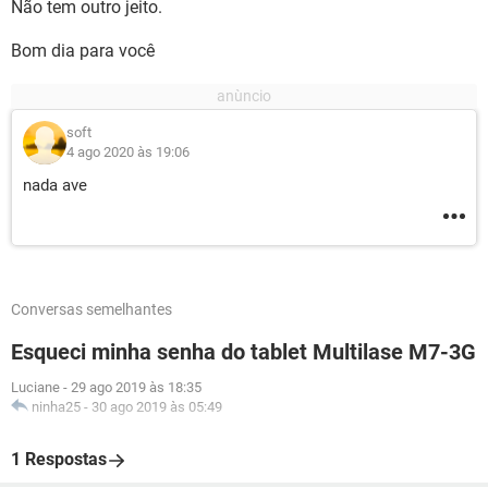
Não tem outro jeito.
Bom dia para você
soft
4 ago 2020 às 19:06
nada ave
Conversas semelhantes
Esqueci minha senha do tablet Multilase M7-3G
Luciane
-
29 ago 2019 às 18:35
ninha25
-
30 ago 2019 às 05:49
1 Respostas