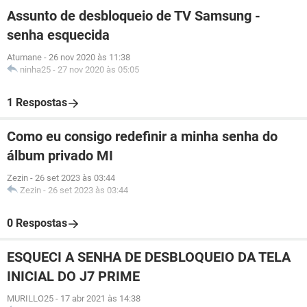
Assunto de desbloqueio de TV Samsung -
senha esquecida
Atumane
-
26 nov 2020 às 11:38
ninha25
-
27 nov 2020 às 05:05
1 Respostas
Como eu consigo redefinir a minha senha do
álbum privado MI
Zezin
-
26 set 2023 às 03:44
Zezin
-
26 set 2023 às 03:44
0 Respostas
ESQUECI A SENHA DE DESBLOQUEIO DA TELA
INICIAL DO J7 PRIME
MURILLO25
-
17 abr 2021 às 14:38