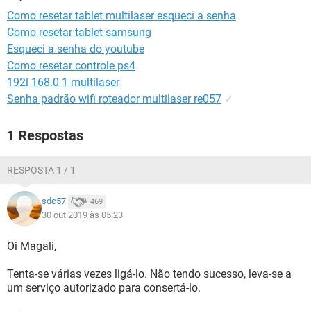
GUIA DE COMPRAS
Como resetar tablet multilaser esqueci a senha
Como resetar tablet samsung
Esqueci a senha do youtube
Como resetar controle ps4
192l 168.0 1 multilaser
Senha padrão wifi roteador multilaser re057
✓
1 Respostas
RESPOSTA 1 / 1
sdc57
469
30 out 2019 às 05:23
Oi Magali,
Tenta-se várias vezes ligá-lo. Não tendo sucesso, leva-se a
um serviço autorizado para consertá-lo.