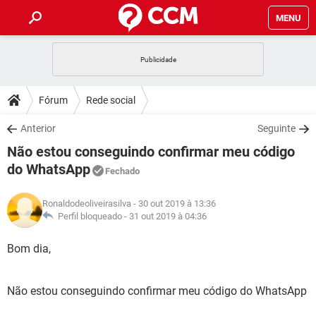
MENU
INÍCIO
JOGOS
WHATSAPP
DICAS
Fórum
Rede social
CELULAR
FACEBOOK
JOGOS
WHATSAPP
DOWNLOADS
Anterior
Seguinte
OUTLOOK
EXCEL
CELULAR
FACEBOOK
Não estou conseguindo confirmar meu código
INSTAGRAM
JOGOS
GMAIL
WHATSAPP
FÓRUM
OUTLOOK
EXCEL
do WhatsApp
Fechado
GUIA DE COMPRAS
CELULAR
FACEBOOK
INSTAGRAM
JOGOS
GMAIL
WHATSAPP
GLOSSÁRIO
OUTLOOK
EXCEL
Ronaldodeoliveirasilva
- 30 out 2019 à 13:36
GUIA DE COMPRAS
CELULAR
FACEBOOK
Perfil bloqueado -
31 out 2019 à 04:36
INSTAGRAM
JOGOS
GMAIL
WHATSAPP
OUTLOOK
EXCEL
Bom dia,
GUIA DE COMPRAS
CELULAR
FACEBOOK
INSTAGRAM
GMAIL
OUTLOOK
EXCEL
GUIA DE COMPRAS
Não estou conseguindo confirmar meu código do WhatsApp
INSTAGRAM
GMAIL