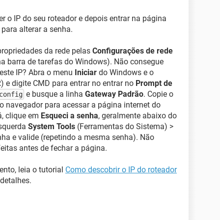
r o IP do seu roteador e depois entrar na página
 para alterar a senha.
 propriedades da rede pelas
Configurações de rede
 na barra de tarefas do Windows). Não consegue
 este IP? Abra o menu
Iniciar
do Windows e o
) e digite CMD para entrar no entrar no
Prompt de
e busque a linha
Gateway Padrão
. Copie o
config
o navegador para acessar a página internet do
á, clique em
Esqueci a senha
, geralmente abaixo do
esquerda
System Tools
(Ferramentas do Sistema) >
nha e valide (repetindo a mesma senha). Não
eitas antes de fechar a página.
nto, leia o tutorial
Como descobrir o IP do roteador
detalhes.