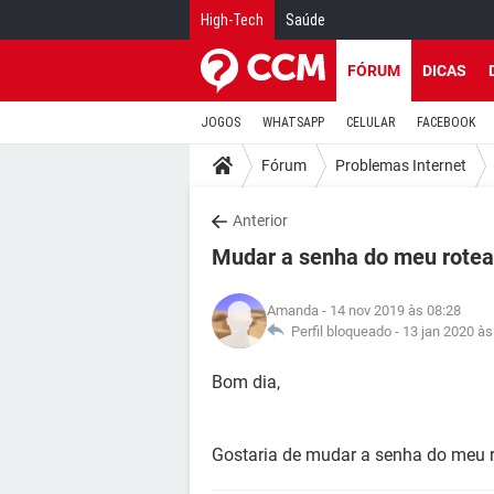
High-Tech
Saúde
FÓRUM
DICAS
JOGOS
WHATSAPP
CELULAR
FACEBOOK
Fórum
Problemas Internet
Anterior
Mudar a senha do meu rotea
Amanda
- 14 nov 2019 às 08:28
Perfil bloqueado -
13 jan 2020 às
Bom dia,
Gostaria de mudar a senha do meu 