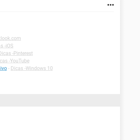
tlook.com
s -iOS
Dicas -Pinterest
cas -YouTube
ivo
-
Dicas -Windows 10