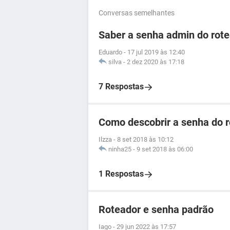
Conversas semelhantes
Saber a senha admin do ro
Eduardo
-
17 jul 2019 às 12:40
silva
-
2 dez 2020 às 17:18
7 Respostas
Como descobrir a senha do 
Ilzza
-
8 set 2018 às 10:12
ninha25
-
9 set 2018 às 06:00
1 Respostas
Roteador e senha padrão
Iago
-
29 jun 2022 às 17:57