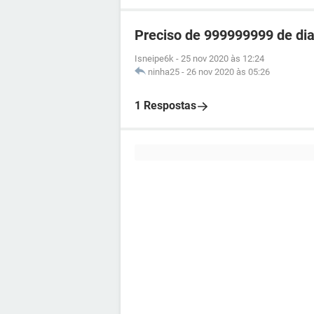
Preciso de 999999999 de dia
Isneipe6k
-
25 nov 2020 às 12:24
ninha25
-
26 nov 2020 às 05:26
1 Respostas