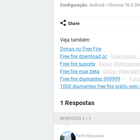
Configuração:
Android / Chrome 78.0.39
Share
Veja também:
Dimas no Free Fire
Free fire download pc
-
Downloads -
Free fire suporte
-
Dicas -Videogame
Free fire max beta
-
Dicas -Videoga
Free fire diamantes 999999
✓
-
Fóru
1000 diamantes free fire grátis pelo 
1 Respostas
RESPOSTA 1 / 1
Perfil bloqueado