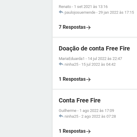
Renato
-
1 set 2021 às 13:16
paulojosuemende
-
29 jan 2022 às 17:15
7 Respostas
Doação de conta Free Fire
MariaEduarda1
-
14 jul 2022 às 22:47
ninha25
-
15 jul 2022 às 04:42
1 Respostas
Conta Free Fire
Guilherme
-
1 ago 2022 às 17:09
ninha25
-
2 ago 2022 às 07:28
1 Respostas