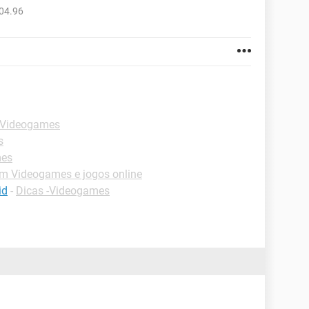
04.96
 Videogames
s
mes
m Videogames e jogos online
id
-
Dicas -Videogames