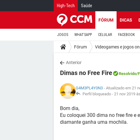
High-Tech
Saúde
FÓRUM
DICAS
JOGOS
WHATSAPP
CELULAR
FACEBOOK
Fórum
Videogames e jogos on
Anterior
Dimas no Free Fire
Resolvido
/
G4M3PL4Y0N3
- Atualizado em 21 n
Perfil bloqueado -
21 nov 2019 à
Bom dia,
Eu coloquei 300 dima no free fire e 
diamante ganha uma mochila.