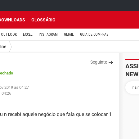
DOWNLOADS
GLOSSÁRIO
OUTLOOK
EXCEL
INSTAGRAM
GMAIL
GUIA DE COMPRAS
line
Seguinte
ASS
NEW
Fechado
ov 2019 às 04:27
s 04:26
eu n recebi aquele negócio que fala que se colocar 1