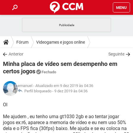
MENU
INÍCIO
JOGOS
WHATSAPP
DICAS
Fórum
Videogames e jogos online
CELULAR
FACEBOOK
JOGOS
WHATSAPP
DOWNLOADS
Anterior
Seguinte
OUTLOOK
EXCEL
CELULAR
FACEBOOK
Minha placa de vídeo sem desempenho em
INSTAGRAM
JOGOS
GMAIL
WHATSAPP
FÓRUM
OUTLOOK
EXCEL
certos jogos
Fechado
GUIA DE COMPRAS
CELULAR
FACEBOOK
INSTAGRAM
JOGOS
GMAIL
WHATSAPP
GLOSSÁRIO
OUTLOOK
EXCEL
emanuel
- Atualizado em 9 dez 2019 às 04:36
GUIA DE COMPRAS
CELULAR
FACEBOOK
Perfil bloqueado -
9 dez 2019 às 04:36
INSTAGRAM
JOGOS
GMAIL
WHATSAPP
OUTLOOK
EXCEL
OI
GUIA DE COMPRAS
CELULAR
FACEBOOK
INSTAGRAM
GMAIL
OUTLOOK
EXCEL
Me ajudem , eu tenho uma gt1030 2gb e ao tentar jogar
GUIA DE COMPRAS
jogos ex:r6, aparece a memoria de vídeo e eu nem uso 50%
INSTAGRAM
GMAIL
dela e o FPS fica (30fps) baixo. Me ajuda e se eu coloca na