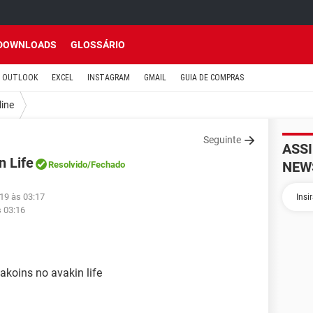
DOWNLOADS
GLOSSÁRIO
OUTLOOK
EXCEL
INSTAGRAM
GMAIL
GUIA DE COMPRAS
line
Seguinte
ASS
n Life
NEW
Resolvido
/Fechado
19 às 03:17
s 03:16
koins no avakin life