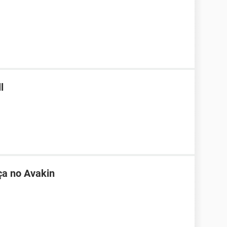
l
ça no Avakin