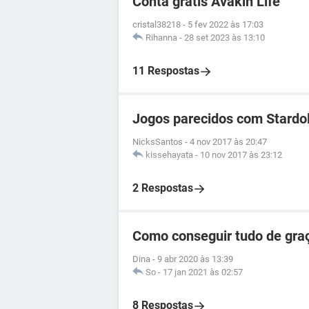
Conta grátis Avakin Life
cristal38218
-
5 fev 2022 às 17:03
Rihanna
-
28 set 2023 às 13:10
11 Respostas
Jogos parecidos com Stardol
NicksSantos
-
4 nov 2017 às 20:47
kissehayata
-
10 nov 2017 às 23:12
2 Respostas
Como conseguir tudo de gra
Dina
-
9 abr 2020 às 13:39
So
-
17 jan 2021 às 02:57
8 Respostas