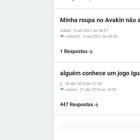
Minha roupa no Avakin não 
Izabel
-
5 out 2021 às 08:27
ninha25
-
5 out 2021 às 09:50
1 Respostas
alguém conhece um jogo igua
jj
-
28 abr 2010 às 21:33
eliane
-
27 abr 2018 às 14:33
447 Respostas