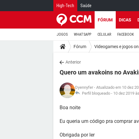
High-Tech
Saúde
FÓRUM
DICAS
JOGOS
WHATSAPP
CELULAR
FACEBOOK
Fórum
Videogames e jogos on
Anterior
Quero um avakoins no Avaki
Dyennyfer
- Atualizado em 10 dez 20
Perfil bloqueado -
10 dez 2019 à
Boa noite
Eu queria um código pra comprar ava
Obrigada por ler