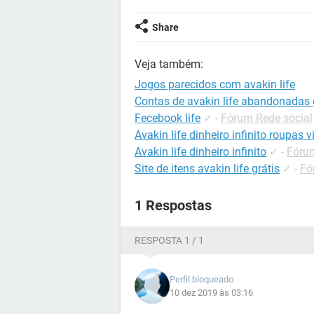
Share
Veja também:
Jogos parecidos com avakin life
Contas de avakin life abandonadas 
Fecebook life
✓
-
Fórum Rede social
Avakin life dinheiro infinito roupas v
Avakin life dinheiro infinito
✓
-
Fórum
Site de itens avakin life grátis
✓
-
Fó
1 Respostas
RESPOSTA 1 / 1
Perfil bloqueado
10 dez 2019 às 03:16