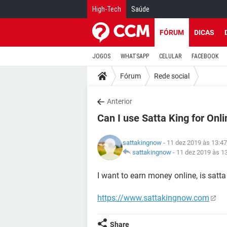
High-Tech
Saúde
FÓRUM
DICAS
JOGOS
WHATSAPP
CELULAR
FACEBOOK
Fórum
Rede social
Anterior
Can I use Satta King for On
sattakingnow
- 11 dez 2019 às 13:47
sattakingnow
-
11 dez 2019 às 1
I want to earn money online, is satt
https://www.sattakingnow.com
Share