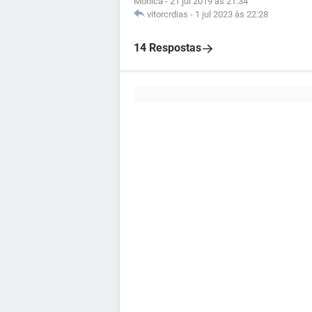
Monica
-
21 jul 2019 às 21:34
vitorcrdias
-
1 jul 2023 às 22:28
14 Respostas