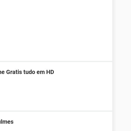
ine Gratis tudo em HD
filmes