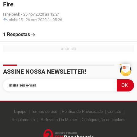
Fire
Isneipe6k
-
25 nov 2020 às 12:24
ninha25
-
26 nov 2020 às 05:26
1 Respostas
ASSINE NOSSA NEWSLETTER!
Equipe
Termos de uso
Política de Privacidade
Contato
Regulamento
A Revista Da Mulher
Configuração de cookies