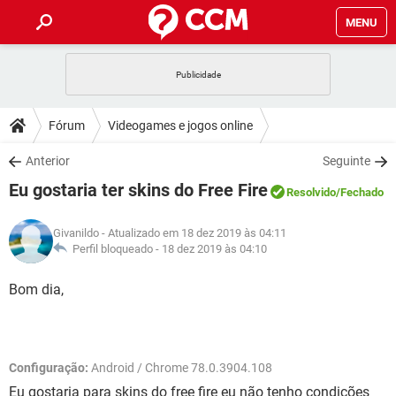
MENU
INÍCIO
JOGOS
WHATSAPP
DICAS
Fórum
Videogames e jogos online
CELULAR
FACEBOOK
JOGOS
WHATSAPP
DOWNLOADS
Anterior
Seguinte
OUTLOOK
EXCEL
CELULAR
FACEBOOK
Eu gostaria ter skins do Free Fire
INSTAGRAM
JOGOS
GMAIL
WHATSAPP
Resolvido
/Fechado
FÓRUM
OUTLOOK
EXCEL
GUIA DE COMPRAS
CELULAR
FACEBOOK
Givanildo
- Atualizado em 18 dez 2019 às 04:11
INSTAGRAM
JOGOS
GMAIL
WHATSAPP
GLOSSÁRIO
Perfil bloqueado -
18 dez 2019 às 04:10
OUTLOOK
EXCEL
GUIA DE COMPRAS
CELULAR
FACEBOOK
INSTAGRAM
JOGOS
GMAIL
WHATSAPP
Bom dia,
OUTLOOK
EXCEL
GUIA DE COMPRAS
CELULAR
FACEBOOK
INSTAGRAM
GMAIL
OUTLOOK
EXCEL
GUIA DE COMPRAS
Configuração:
Android / Chrome 78.0.3904.108
INSTAGRAM
GMAIL
Eu gostaria para skins do free fire eu não tenho condições