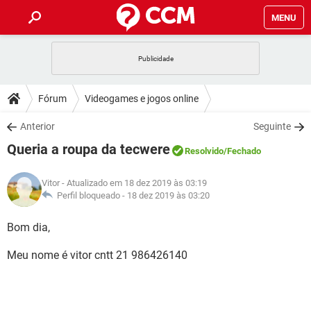
MENU
INÍCIO
JOGOS
WHATSAPP
DICAS
Fórum
Videogames e jogos online
CELULAR
FACEBOOK
JOGOS
WHATSAPP
DOWNLOADS
Anterior
Seguinte
OUTLOOK
EXCEL
CELULAR
FACEBOOK
Queria a roupa da tecwere
INSTAGRAM
JOGOS
GMAIL
WHATSAPP
Resolvido
/Fechado
FÓRUM
OUTLOOK
EXCEL
GUIA DE COMPRAS
CELULAR
FACEBOOK
Vitor
- Atualizado em 18 dez 2019 às 03:19
INSTAGRAM
JOGOS
GMAIL
WHATSAPP
GLOSSÁRIO
Perfil bloqueado -
18 dez 2019 às 03:20
OUTLOOK
EXCEL
GUIA DE COMPRAS
CELULAR
FACEBOOK
INSTAGRAM
JOGOS
GMAIL
WHATSAPP
Bom dia,
OUTLOOK
EXCEL
GUIA DE COMPRAS
CELULAR
FACEBOOK
Meu nome é vitor cntt 21 986426140
INSTAGRAM
GMAIL
OUTLOOK
EXCEL
GUIA DE COMPRAS
INSTAGRAM
GMAIL