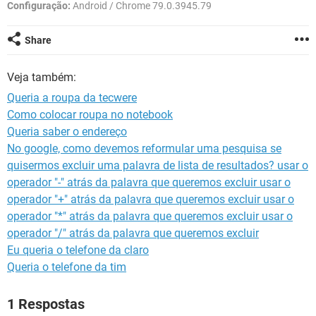
GUIA DE COMPRAS
Configuração:
Android / Chrome 79.0.3945.79
Share
Veja também:
Queria a roupa da tecwere
Como colocar roupa no notebook
Queria saber o endereço
No google, como devemos reformular uma pesquisa se
quisermos excluir uma palavra de lista de resultados? usar o
operador "-" atrás da palavra que queremos excluir usar o
operador "+" atrás da palavra que queremos excluir usar o
operador "*" atrás da palavra que queremos excluir usar o
operador "/" atrás da palavra que queremos excluir
Eu queria o telefone da claro
Queria o telefone da tim
1 Respostas