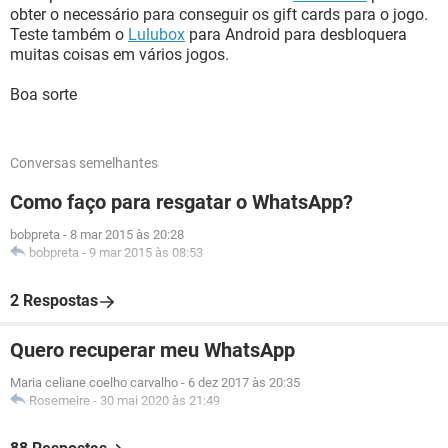
obter o necessário para conseguir os gift cards para o jogo.
Teste também o
Lulubox
para Android para desbloquera
muitas coisas em vários jogos.
Boa sorte
Conversas semelhantes
Como faço para resgatar o WhatsApp?
bobpreta
-
8 mar 2015 às 20:28
bobpreta
-
9 mar 2015 às 08:53
2 Respostas
Quero recuperar meu WhatsApp
Maria celiane coelho carvalho
-
6 dez 2017 às 20:35
Rosemeire
-
30 mai 2020 às 21:49