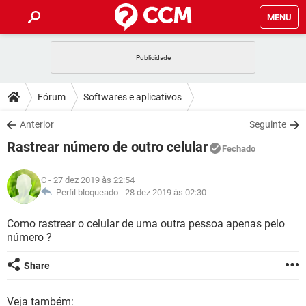
MENU
INÍCIO
JOGOS
WHATSAPP
DICAS
Fórum
Softwares e aplicativos
CELULAR
FACEBOOK
JOGOS
WHATSAPP
DOWNLOADS
Anterior
Seguinte
OUTLOOK
EXCEL
CELULAR
FACEBOOK
Rastrear número de outro celular
INSTAGRAM
JOGOS
GMAIL
WHATSAPP
Fechado
FÓRUM
OUTLOOK
EXCEL
GUIA DE COMPRAS
CELULAR
FACEBOOK
C
- 27 dez 2019 às 22:54
INSTAGRAM
JOGOS
GMAIL
WHATSAPP
GLOSSÁRIO
Perfil bloqueado -
28 dez 2019 às 02:30
OUTLOOK
EXCEL
GUIA DE COMPRAS
CELULAR
FACEBOOK
INSTAGRAM
JOGOS
GMAIL
WHATSAPP
Como rastrear o celular de uma outra pessoa apenas pelo
OUTLOOK
EXCEL
número ?
GUIA DE COMPRAS
CELULAR
FACEBOOK
INSTAGRAM
GMAIL
OUTLOOK
EXCEL
Share
GUIA DE COMPRAS
INSTAGRAM
GMAIL
Veja também: