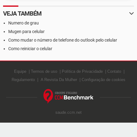
VEJA TAMBÉM
Numero de grau
Mugen para celular
Como mudar o número de telefone do outlook pelo celular
Como reiniciar o celular
Equipe
Termos de uso
Política de Privacidade
Contato
Regulamento
A Revista Da Mulher
Configuração de cookies
saude.ccm.net