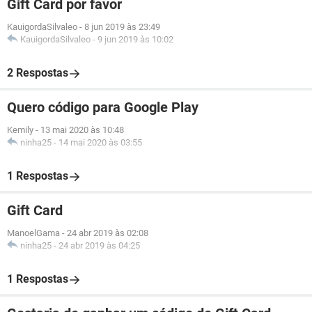
Gift Card por favor
KauigordaSilvaleo
-
8 jun 2019 às 23:49
KauigordaSilvaleo
-
9 jun 2019 às 10:02
2 Respostas
Quero código para Google Play
Kemily
-
13 mai 2020 às 10:48
ninha25
-
14 mai 2020 às 03:55
1 Respostas
Gift Card
ManoelGama
-
24 abr 2019 às 02:08
ninha25
-
24 abr 2019 às 04:25
1 Respostas