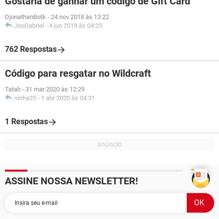
Gostaria de ganhar um código de Gift Card
DjonathanBotk
-
24 nov 2018 às 13:22
JooGabriel
-
4 jun 2019 às 04:23
762 Respostas
Código para resgatar no Wildcraft
Tatah
-
31 mar 2020 às 12:29
ninha25
-
1 abr 2020 às 04:31
1 Respostas
ASSINE NOSSA NEWSLETTER!