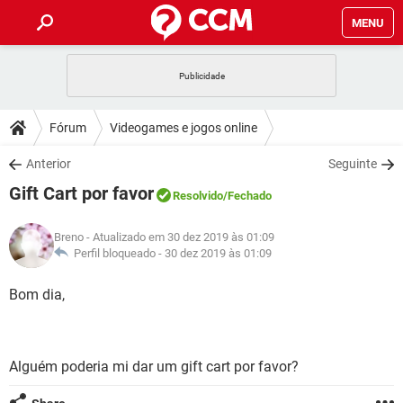
MENU
INÍCIO
JOGOS
WHATSAPP
DICAS
Fórum
Videogames e jogos online
CELULAR
FACEBOOK
JOGOS
WHATSAPP
DOWNLOADS
Anterior
Seguinte
OUTLOOK
EXCEL
CELULAR
FACEBOOK
Gift Cart por favor
INSTAGRAM
JOGOS
GMAIL
WHATSAPP
Resolvido
/Fechado
FÓRUM
OUTLOOK
EXCEL
GUIA DE COMPRAS
CELULAR
FACEBOOK
Breno
- Atualizado em 30 dez 2019 às 01:09
INSTAGRAM
JOGOS
GMAIL
WHATSAPP
GLOSSÁRIO
Perfil bloqueado -
30 dez 2019 às 01:09
OUTLOOK
EXCEL
GUIA DE COMPRAS
CELULAR
FACEBOOK
INSTAGRAM
JOGOS
GMAIL
WHATSAPP
Bom dia,
OUTLOOK
EXCEL
GUIA DE COMPRAS
CELULAR
FACEBOOK
INSTAGRAM
GMAIL
OUTLOOK
EXCEL
GUIA DE COMPRAS
Alguém poderia mi dar um gift cart por favor?
INSTAGRAM
GMAIL