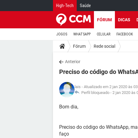
High-Tech
Saúde
FÓRUM
DICAS
JOGOS
WHATSAPP
CELULAR
FACEBOOK
Fórum
Rede social
Anterior
Preciso do código do WhatsA
lais
- Atualizado em 2 jan 2020 às 03
Perfil bloqueado -
2 jan 2020 às 
Bom dia,
Preciso do código do WhatsApp, mas 
faço