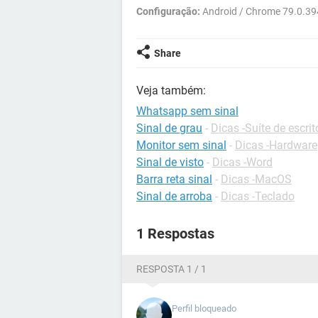
Configuração:
Android / Chrome 79.0.39
Share
Veja também:
Whatsapp sem sinal
Sinal de grau
-
Dicas -Suíte de escrit
Monitor sem sinal
-
Dicas -Hardware
Sinal de visto
-
Dicas -Word
Barra reta sinal
-
Dicas -MacOS
Sinal de arroba
-
Dicas -Teclado
1 Respostas
RESPOSTA 1 / 1
Perfil bloqueado