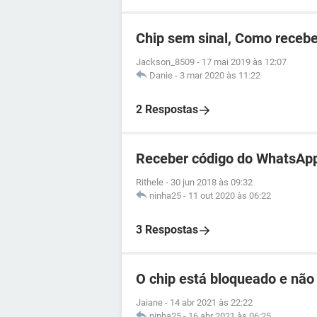
Chip sem sinal, Como recebe
Jackson_8509
-
17 mai 2019 às 12:07
Danie
-
3 mar 2020 às 11:22
2 Respostas
Receber código do WhatsApp
Rithele
-
30 jun 2018 às 09:32
ninha25
-
11 out 2020 às 06:22
3 Respostas
O chip está bloqueado e não
Jaiane
-
14 abr 2021 às 22:22
ninha25
-
16 abr 2021 às 06:25