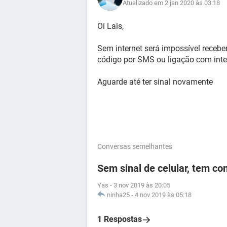
Atualizado em 2 jan 2020 às 03:18
Oi Lais,
Sem internet será impossível receb
código por SMS ou ligação com inte
Aguarde até ter sinal novamente
Conversas semelhantes
Sem sinal de celular, tem c
Yas
-
3 nov 2019 às 20:05
ninha25
-
4 nov 2019 às 05:18
1 Respostas