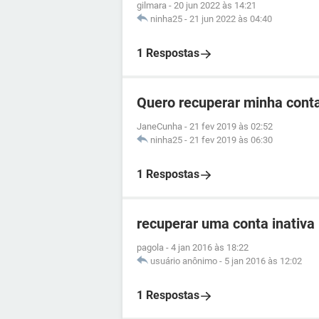
gilmara
-
20 jun 2022 às 14:21
ninha25
-
21 jun 2022 às 04:40
1 Respostas
Quero recuperar minha cont
JaneCunha
-
21 fev 2019 às 02:52
ninha25
-
21 fev 2019 às 06:30
1 Respostas
recuperar uma conta inativa
pagola
-
4 jan 2016 às 18:22
usuário anônimo
-
5 jan 2016 às 12:02
1 Respostas