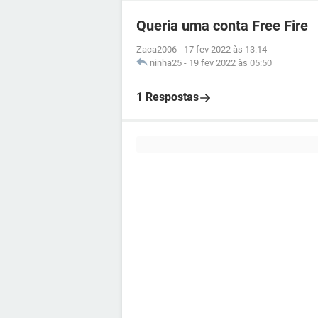
Queria uma conta Free Fire
Zaca2006
-
17 fev 2022 às 13:14
ninha25
-
19 fev 2022 às 05:50
1 Respostas