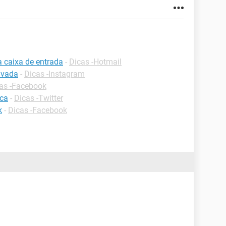
a caixa de entrada
-
Dicas -Hotmail
ivada
-
Dicas -Instagram
as -Facebook
ica
-
Dicas -Twitter
k
-
Dicas -Facebook