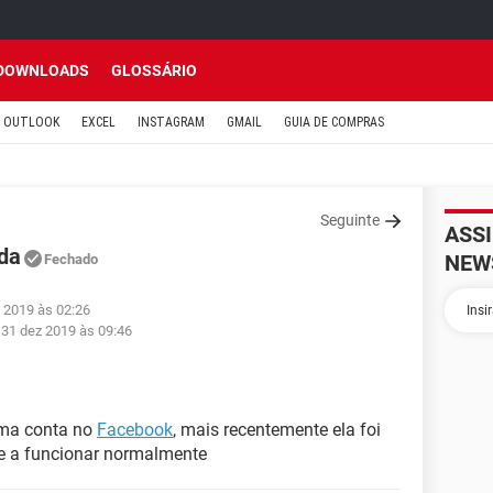
DOWNLOADS
GLOSSÁRIO
OUTLOOK
EXCEL
INSTAGRAM
GMAIL
GUIA DE COMPRAS
Seguinte
ASS
da
NEW
Fechado
 2019 às 02:26
-
31 dez 2019 às 09:46
ma conta no
Facebook
, mais recentemente ela foi
se a funcionar normalmente