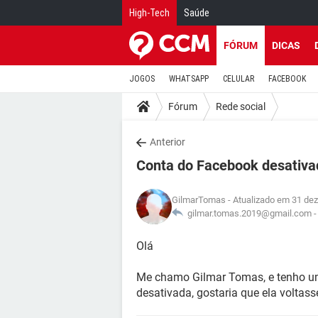
High-Tech
Saúde
FÓRUM
DICAS
JOGOS
WHATSAPP
CELULAR
FACEBOOK
Fórum
Rede social
Anterior
Conta do Facebook desativa
GilmarTomas
- Atualizado em 31 dez
gilmar.tomas.2019@gmail.com 
Olá
Me chamo Gilmar Tomas, e tenho u
desativada, gostaria que ela voltas