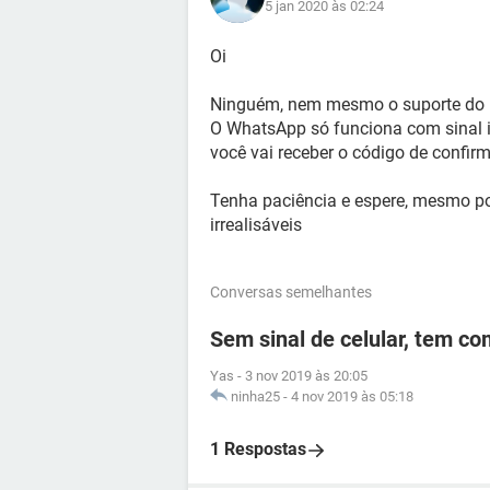
5 jan 2020 às 02:24
Oi
Ninguém, nem mesmo o suporte do m
O WhatsApp só funciona com sinal int
você vai receber o código de confir
Tenha paciência e espere, mesmo po
irrealisáveis
Conversas semelhantes
Sem sinal de celular, tem c
Yas
-
3 nov 2019 às 20:05
ninha25
-
4 nov 2019 às 05:18
1 Respostas