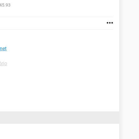
45.93
net
ório