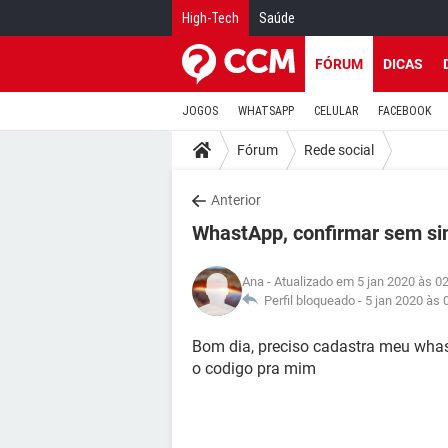
High-Tech
Saúde
FÓRUM
DICAS
JOGOS
WHATSAPP
CELULAR
FACEBOOK
Fórum
Rede social
Anterior
WhastApp, confirmar sem sin
Ana
- Atualizado em 5 jan 2020 às 0
Perfil bloqueado -
5 jan 2020 às 
Bom dia, preciso cadastra meu whas
o codigo pra mim