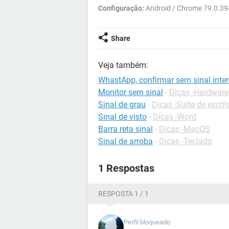
Configuração:
Android / Chrome 79.0.39
Share
Veja também:
WhastApp, confirmar sem sinal inter
Monitor sem sinal
-
Dicas -Hardware
Sinal de grau
-
Dicas -Suíte de escrit
Sinal de visto
-
Dicas -Word
Barra reta sinal
-
Dicas -MacOS
Sinal de arroba
-
Dicas -Teclado
1 Respostas
RESPOSTA 1 / 1
Perfil bloqueado