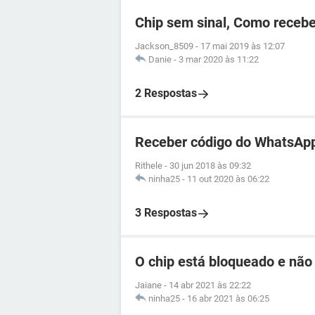
Chip sem sinal, Como recebe
Jackson_8509
-
17 mai 2019 às 12:07
Danie
-
3 mar 2020 às 11:22
2 Respostas
Receber código do WhatsApp
Rithele
-
30 jun 2018 às 09:32
ninha25
-
11 out 2020 às 06:22
3 Respostas
O chip está bloqueado e não
Jaiane
-
14 abr 2021 às 22:22
ninha25
-
16 abr 2021 às 06:25