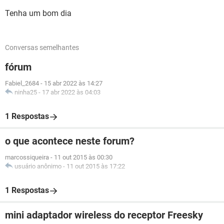
Tenha um bom dia
Conversas semelhantes
fórum
Fabiel_2684
-
15 abr 2022 às 14:27
ninha25
-
17 abr 2022 às 04:03
1 Respostas
o que acontece neste forum?
marcossiqueira
-
11 out 2015 às 00:30
usuário anônimo
-
11 out 2015 às 17:22
1 Respostas
mini adaptador wireless do receptor Freesky