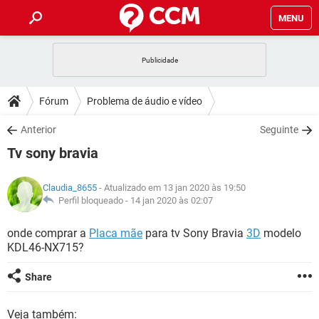
MENU
INÍCIO
JOGOS
WHATSAPP
DICAS
Fórum
Problema de áudio e vídeo
CELULAR
FACEBOOK
JOGOS
WHATSAPP
DOWNLOADS
Anterior
Seguinte
OUTLOOK
EXCEL
CELULAR
FACEBOOK
Tv sony bravia
INSTAGRAM
JOGOS
GMAIL
WHATSAPP
FÓRUM
OUTLOOK
EXCEL
GUIA DE COMPRAS
CELULAR
FACEBOOK
Claudia_8655
- Atualizado em 13 jan 2020 às 19:50
INSTAGRAM
JOGOS
GMAIL
WHATSAPP
GLOSSÁRIO
Perfil bloqueado -
14 jan 2020 às 02:07
OUTLOOK
EXCEL
GUIA DE COMPRAS
CELULAR
FACEBOOK
INSTAGRAM
JOGOS
GMAIL
WHATSAPP
onde comprar a
Placa mãe
para tv Sony Bravia
3D
modelo
OUTLOOK
EXCEL
KDL46-NX715?
GUIA DE COMPRAS
CELULAR
FACEBOOK
INSTAGRAM
GMAIL
OUTLOOK
EXCEL
Share
GUIA DE COMPRAS
INSTAGRAM
GMAIL
Veja também: