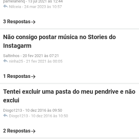
pamelahenq
-
13 jul 2021 às 12:44
Nilceia
-
24 mar 2023 às 10:57
3 Respostas
Não consigo postar música no Stories do
Instagarm
Saltinhos
-
20 fev 2021 às 07:21
ninha25
-
21 fev 2021 às 00:05
1 Respostas
Tentei excluir uma pasta do meu pendrive e não
exclui
Diogo1213
-
10 dez 2016 às 09:50
Diogo1213
-
10 dez 2016 às 10:50
2 Respostas