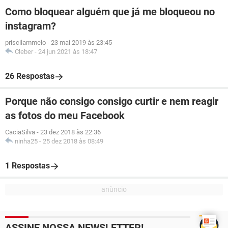
Como bloquear alguém que já me bloqueou no
instagram?
priscilammelo
-
23 mai 2019 às 23:45
Cleber
-
24 jun 2021 às 18:47
26 Respostas
Porque não consigo consigo curtir e nem reagir
as fotos do meu Facebook
CaciaSilva
-
23 dez 2018 às 22:36
ninha25
-
25 dez 2018 às 08:49
1 Respostas
ASSINE NOSSA NEWSLETTER!