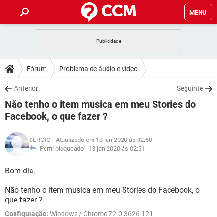
MENU
INÍCIO
JOGOS
WHATSAPP
DICAS
Fórum
Problema de áudio e vídeo
CELULAR
FACEBOOK
JOGOS
WHATSAPP
DOWNLOADS
Anterior
Seguinte
OUTLOOK
EXCEL
CELULAR
FACEBOOK
Não tenho o item musica em meu Stories do
INSTAGRAM
JOGOS
GMAIL
WHATSAPP
FÓRUM
OUTLOOK
EXCEL
Facebook, o que fazer ?
GUIA DE COMPRAS
CELULAR
FACEBOOK
INSTAGRAM
JOGOS
GMAIL
WHATSAPP
GLOSSÁRIO
OUTLOOK
EXCEL
SERGIO
- Atualizado em 13 jan 2020 às 02:50
GUIA DE COMPRAS
CELULAR
FACEBOOK
Perfil bloqueado -
13 jan 2020 às 02:51
INSTAGRAM
JOGOS
GMAIL
WHATSAPP
OUTLOOK
EXCEL
Bom dia,
GUIA DE COMPRAS
CELULAR
FACEBOOK
INSTAGRAM
GMAIL
OUTLOOK
EXCEL
Não tenho o item musica em meu Stories do Facebook, o
GUIA DE COMPRAS
que fazer ?
INSTAGRAM
GMAIL
Configuração:
Windows / Chrome 72.0.3626.121