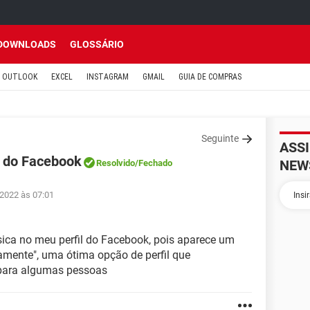
DOWNLOADS
GLOSSÁRIO
OUTLOOK
EXCEL
INSTAGRAM
GMAIL
GUIA DE COMPRAS
Seguinte
ASS
il do Facebook
NEW
Resolvido
/Fechado
 2022 às 07:01
ica no meu perfil do Facebook, pois aparece um
vamente", uma ótima opção de perfil que
 para algumas pessoas