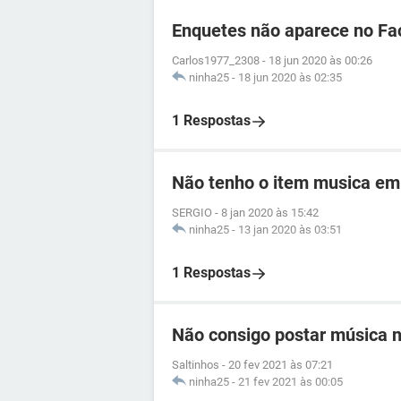
Enquetes não aparece no F
Carlos1977_2308
-
18 jun 2020 às 00:26
ninha25
-
18 jun 2020 às 02:35
1 Respostas
Não tenho o item musica em 
SERGIO
-
8 jan 2020 às 15:42
ninha25
-
13 jan 2020 às 03:51
1 Respostas
Não consigo postar música n
Saltinhos
-
20 fev 2021 às 07:21
ninha25
-
21 fev 2021 às 00:05