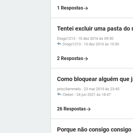
1 Respostas
Tentei excluir uma pasta do 
Diogo1213
-
10 dez 2016 às 09:50
Diogo1213
-
10 dez 2016 às 10:50
2 Respostas
Como bloquear alguém que j
priscilammelo
-
23 mai 2019 às 23:45
Cleber
-
24 jun 2021 às 18:47
26 Respostas
Porque não consigo consigo 