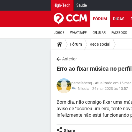
High-Tech
Saúde
FÓRUM
DICAS
JOGOS
WHATSAPP
CELULAR
FACEBOOK
Fórum
Rede social
Anterior
Erro ao fixar música no perf
pamelahenq
- Atualizado em 15 mar
Nilceia -
24 mar 2023 às 10:57
Bom dia, não consigo fixar uma mús
aviso de "ocorreu um erro, tente no
infelizmente não está funcionando
Share