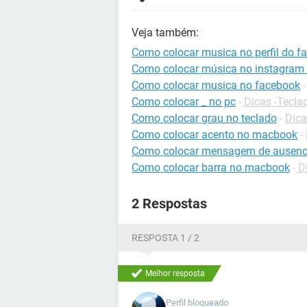
Veja também:
Como colocar musica no perfil do f
Como colocar música no instagram n
Como colocar musica no facebook
Como colocar _ no pc
-
Dicas -Tecla
Como colocar grau no teclado
-
Dica
Como colocar acento no macbook
-
Como colocar mensagem de ausenci
Como colocar barra no macbook
-
D
2 Respostas
RESPOSTA 1 / 2
Melhor resposta
Perfil bloqueado