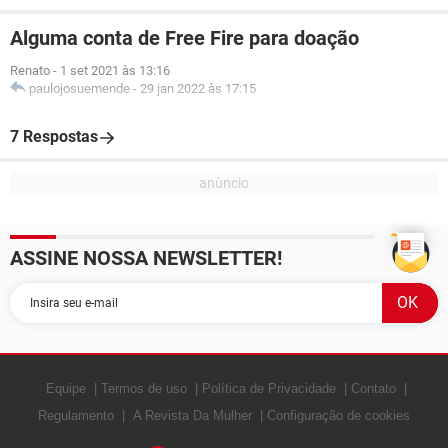
Alguma conta de Free Fire para doação
Renato
-
1 set 2021 às 13:16
paulojosuemende
-
29 jan 2022 às 17:15
7 Respostas
ASSINE NOSSA NEWSLETTER!
Equipe
Termos de uso
Política de Privacidade
Contato
Regulamento
A Revista Da Mulher
Configuração de cookies