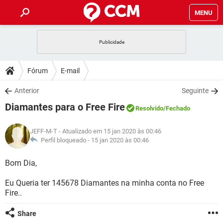
MENU
INÍCIO
JOGOS
WHATSAPP
DICAS
Fórum
E-mail
CELULAR
FACEBOOK
JOGOS
WHATSAPP
DOWNLOADS
Anterior
Seguinte
OUTLOOK
EXCEL
CELULAR
FACEBOOK
Diamantes para o Free Fire
INSTAGRAM
JOGOS
GMAIL
WHATSAPP
Resolvido
/Fechado
FÓRUM
OUTLOOK
EXCEL
GUIA DE COMPRAS
CELULAR
FACEBOOK
JEFF-M-T
- Atualizado em 15 jan 2020 às 00:46
INSTAGRAM
JOGOS
GMAIL
WHATSAPP
GLOSSÁRIO
Perfil bloqueado -
15 jan 2020 às 00:46
OUTLOOK
EXCEL
GUIA DE COMPRAS
CELULAR
FACEBOOK
INSTAGRAM
JOGOS
GMAIL
WHATSAPP
Bom Dia,
OUTLOOK
EXCEL
GUIA DE COMPRAS
CELULAR
FACEBOOK
Eu Queria ter 145678 Diamantes na minha conta no Free
INSTAGRAM
GMAIL
Fire..
OUTLOOK
EXCEL
GUIA DE COMPRAS
INSTAGRAM
GMAIL
Share