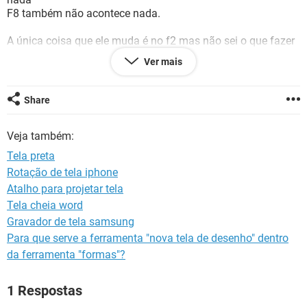
GUIA DE COMPRAS
F8 também não acontece nada.
A única coisa que ele muda é no f2 mas não sei o que fazer
além disso.
Ver mais
Podem me ajudar?
Share
Configuração:
Android / Chrome 79.0.3945.116
Veja também:
Tela preta
Rotação de tela iphone
Atalho para projetar tela
Tela cheia word
Gravador de tela samsung
Para que serve a ferramenta "nova tela de desenho" dentro
da ferramenta "formas"?
1 Respostas