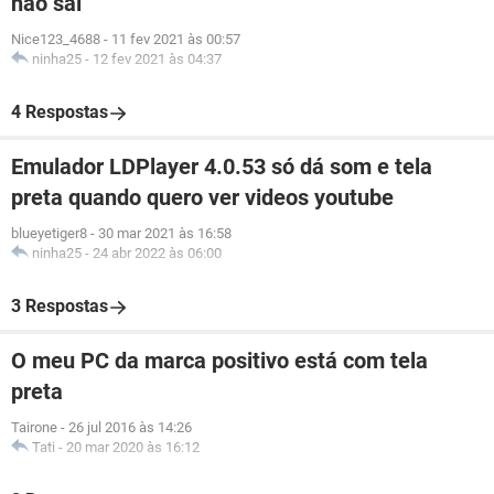
não sai
Nice123_4688
-
11 fev 2021 às 00:57
ninha25
-
12 fev 2021 às 04:37
4 Respostas
Emulador LDPlayer 4.0.53 só dá som e tela
preta quando quero ver videos youtube
blueyetiger8
-
30 mar 2021 às 16:58
ninha25
-
24 abr 2022 às 06:00
3 Respostas
O meu PC da marca positivo está com tela
preta
Tairone
-
26 jul 2016 às 14:26
Tati
-
20 mar 2020 às 16:12