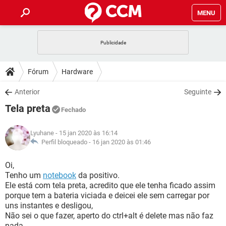
MENU
INÍCIO
JOGOS
WHATSAPP
DICAS
Fórum
Hardware
CELULAR
FACEBOOK
JOGOS
WHATSAPP
DOWNLOADS
Anterior
Seguinte
OUTLOOK
EXCEL
CELULAR
FACEBOOK
Tela preta
INSTAGRAM
JOGOS
GMAIL
WHATSAPP
Fechado
FÓRUM
OUTLOOK
EXCEL
GUIA DE COMPRAS
CELULAR
FACEBOOK
Lyuhane
- 15 jan 2020 às 16:14
INSTAGRAM
JOGOS
GMAIL
WHATSAPP
GLOSSÁRIO
Perfil bloqueado -
16 jan 2020 às 01:46
OUTLOOK
EXCEL
GUIA DE COMPRAS
CELULAR
FACEBOOK
INSTAGRAM
JOGOS
GMAIL
WHATSAPP
Oi,
OUTLOOK
EXCEL
Tenho um
notebook
da positivo.
GUIA DE COMPRAS
CELULAR
FACEBOOK
Ele está com tela preta, acredito que ele tenha ficado assim
INSTAGRAM
GMAIL
porque tem a bateria viciada e deicei ele sem carregar por
OUTLOOK
EXCEL
GUIA DE COMPRAS
uns instantes e desligou,
INSTAGRAM
GMAIL
Não sei o que fazer, aperto do ctrl+alt é delete mas não faz
nada