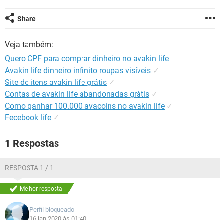
GUIA DE COMPRAS
Share
Veja também:
Quero CPF para comprar dinheiro no avakin life
Avakin life dinheiro infinito roupas visíveis
✓
Site de itens avakin life grátis
✓
Contas de avakin life abandonadas grátis
✓
Como ganhar 100.000 avacoins no avakin life
✓
Fecebook life
✓
1 Respostas
RESPOSTA 1 / 1
Melhor resposta
Perfil bloqueado
16 jan 2020 às 01:40