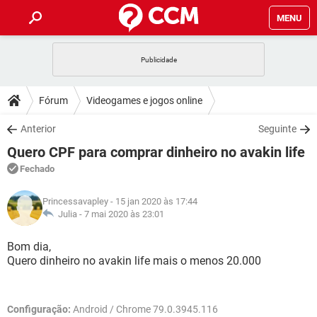
MENU
INÍCIO
JOGOS
WHATSAPP
DICAS
Fórum
Videogames e jogos online
CELULAR
FACEBOOK
JOGOS
WHATSAPP
DOWNLOADS
Anterior
Seguinte
OUTLOOK
EXCEL
CELULAR
FACEBOOK
Quero CPF para comprar dinheiro no avakin life
INSTAGRAM
JOGOS
GMAIL
WHATSAPP
FÓRUM
OUTLOOK
EXCEL
Fechado
GUIA DE COMPRAS
CELULAR
FACEBOOK
INSTAGRAM
JOGOS
GMAIL
WHATSAPP
GLOSSÁRIO
OUTLOOK
Princessavapley
- 15 jan 2020 às 17:44
EXCEL
GUIA DE COMPRAS
CELULAR
FACEBOOK
Julia -
7 mai 2020 às 23:01
INSTAGRAM
JOGOS
GMAIL
WHATSAPP
OUTLOOK
EXCEL
Bom dia,
GUIA DE COMPRAS
CELULAR
FACEBOOK
Quero dinheiro no avakin life mais o menos 20.000
INSTAGRAM
GMAIL
OUTLOOK
EXCEL
GUIA DE COMPRAS
INSTAGRAM
GMAIL
Configuração:
Android / Chrome 79.0.3945.116