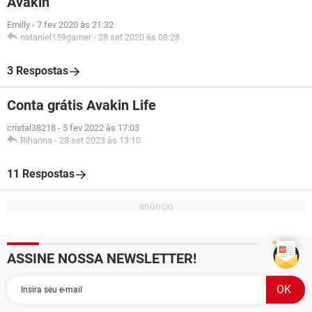
Avakin
Emilly
-
7 fev 2020 às 21:32
nataniel159gamer
-
28 set 2020 às 08:28
3 Respostas
Conta grátis Avakin Life
cristal38218
-
5 fev 2022 às 17:03
Rihanna
-
28 set 2023 às 13:10
11 Respostas
ASSINE NOSSA NEWSLETTER!