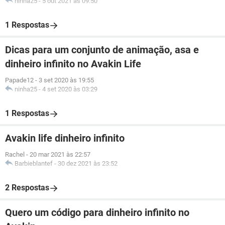
ninha25
-
5 out 2021 às 09:50
1 Respostas
Dicas para um conjunto de animação, asa e
dinheiro infinito no Avakin Life
Papade12
-
3 set 2020 às 19:55
ninha25
-
4 set 2020 às 03:29
1 Respostas
Avakin life dinheiro infinito
Rachel
-
20 mar 2021 às 22:57
Barbieblantef
-
30 dez 2021 às 23:52
2 Respostas
Quero um código para dinheiro infinito no