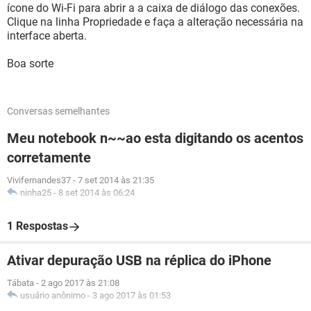
ícone do Wi-Fi para abrir a a caixa de diálogo das conexões.
Clique na linha Propriedade e faça a alteração necessária na
interface aberta.
Boa sorte
Conversas semelhantes
Meu notebook n~~ao esta digitando os acentos
corretamente
Vivifernandes37
-
7 set 2014 às 21:35
ninha25
-
8 set 2014 às 06:24
1 Respostas
Ativar depuração USB na réplica do iPhone
Tábata
-
2 ago 2017 às 21:08
usuário anônimo
-
3 ago 2017 às 01:53