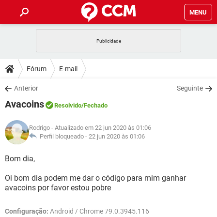
MENU
INÍCIO
JOGOS
WHATSAPP
DICAS
Fórum
E-mail
CELULAR
FACEBOOK
JOGOS
WHATSAPP
DOWNLOADS
Anterior
Seguinte
OUTLOOK
EXCEL
CELULAR
FACEBOOK
Avacoins
INSTAGRAM
JOGOS
GMAIL
WHATSAPP
Resolvido
/Fechado
FÓRUM
OUTLOOK
EXCEL
GUIA DE COMPRAS
CELULAR
FACEBOOK
Rodrigo
- Atualizado em 22 jun 2020 às 01:06
INSTAGRAM
JOGOS
GMAIL
WHATSAPP
GLOSSÁRIO
Perfil bloqueado -
22 jun 2020 às 01:06
OUTLOOK
EXCEL
GUIA DE COMPRAS
CELULAR
FACEBOOK
INSTAGRAM
JOGOS
GMAIL
WHATSAPP
Bom dia,
OUTLOOK
EXCEL
GUIA DE COMPRAS
CELULAR
FACEBOOK
Oi bom dia podem me dar o código para mim ganhar
INSTAGRAM
GMAIL
avacoins por favor estou pobre
OUTLOOK
EXCEL
GUIA DE COMPRAS
INSTAGRAM
GMAIL
Configuração:
Android / Chrome 79.0.3945.116