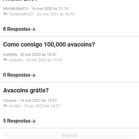
MinhBullis813
-
16 mai 2020 às 21:10
Tonybrade421
-
22 mar 2021 às 00:53
8 Respostas
Como consigo 100,000 avacoins?
Isabella
-
20 set 2023 às 16:57
Isabella
-
20 set 2023 às 16:57
0 Respostas
Avacoins grátis?
Cauane
-
14 mai 2021 às 15:57
Vivilife
-
24 jan 2022 às 14:27
5 Respostas