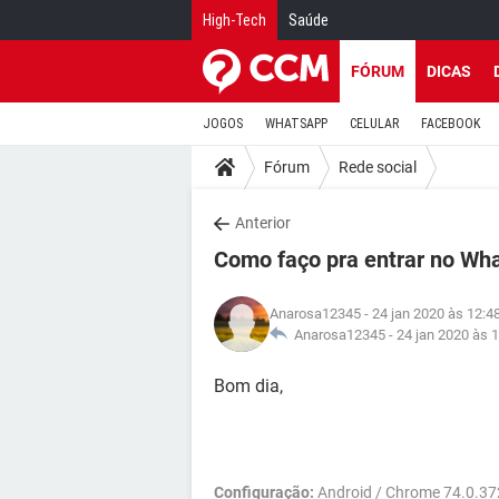
High-Tech
Saúde
FÓRUM
DICAS
JOGOS
WHATSAPP
CELULAR
FACEBOOK
Fórum
Rede social
Anterior
Como faço pra entrar no Wh
Anarosa12345
- 24 jan 2020 às 12:4
Anarosa12345 -
24 jan 2020 às 
Bom dia,
Configuração:
Android / Chrome 74.0.3