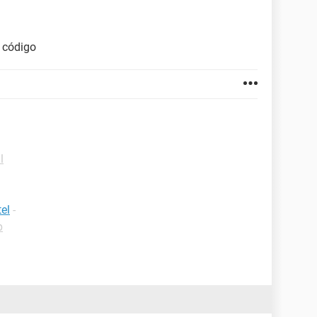
 código
l
el
-
p