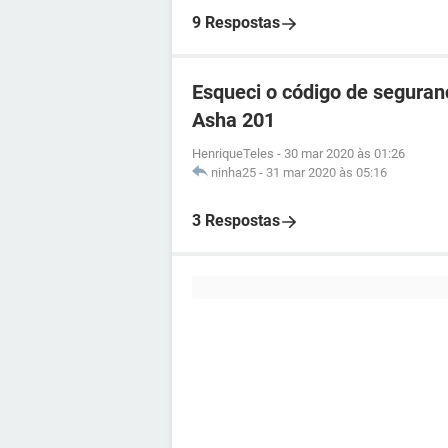
9 Respostas
Esqueci o código de seguran
Asha 201
HenriqueTeles
-
30 mar 2020 às 01:26
ninha25
-
31 mar 2020 às 05:16
3 Respostas