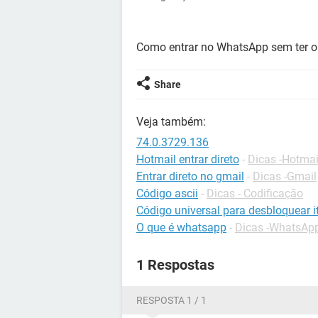
Como entrar no WhatsApp sem ter o
Share
Veja também:
74.0.3729.136
Hotmail entrar direto
-
Dicas -Hotmai
Entrar direto no gmail
-
Dicas -Gmail
Código ascii
-
Dicas - Codificação
Código universal para desbloquear it
O que é whatsapp
-
Dicas -WhatsAp
1 Respostas
RESPOSTA 1 / 1