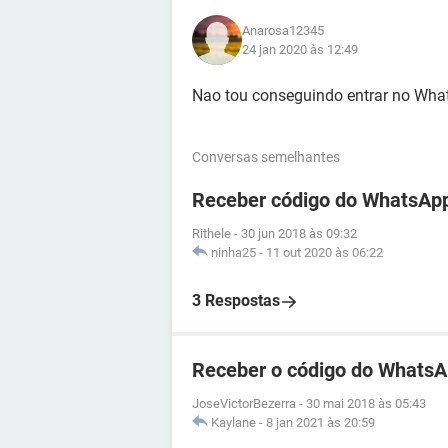
Anarosa12345
24 jan 2020 às 12:49
Nao tou conseguindo entrar no Wh
Conversas semelhantes
Receber código do WhatsApp
Rithele
-
30 jun 2018 às 09:32
ninha25
-
11 out 2020 às 06:22
3 Respostas
Receber o código do WhatsA
JoseVictorBezerra
-
30 mai 2018 às 05:43
Kaylane
-
8 jan 2021 às 20:59