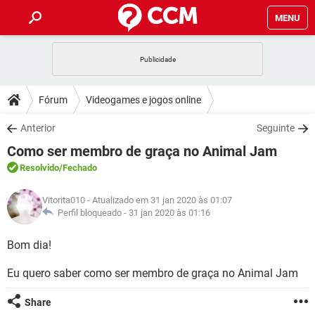
MENU
INÍCIO
JOGOS
WHATSAPP
DICAS
Fórum
Videogames e jogos online
CELULAR
FACEBOOK
JOGOS
WHATSAPP
DOWNLOADS
Anterior
Seguinte
OUTLOOK
EXCEL
CELULAR
FACEBOOK
Como ser membro de graça no Animal Jam
INSTAGRAM
JOGOS
GMAIL
WHATSAPP
FÓRUM
OUTLOOK
EXCEL
Resolvido
/Fechado
GUIA DE COMPRAS
CELULAR
FACEBOOK
INSTAGRAM
JOGOS
GMAIL
WHATSAPP
GLOSSÁRIO
OUTLOOK
Vitorita010
- Atualizado em 31 jan 2020 às 01:07
EXCEL
GUIA DE COMPRAS
CELULAR
FACEBOOK
Perfil bloqueado -
31 jan 2020 às 01:16
INSTAGRAM
JOGOS
GMAIL
WHATSAPP
OUTLOOK
EXCEL
Bom dia!
GUIA DE COMPRAS
CELULAR
FACEBOOK
INSTAGRAM
GMAIL
Eu quero saber como ser membro de graça no Animal Jam
OUTLOOK
EXCEL
GUIA DE COMPRAS
INSTAGRAM
GMAIL
Share