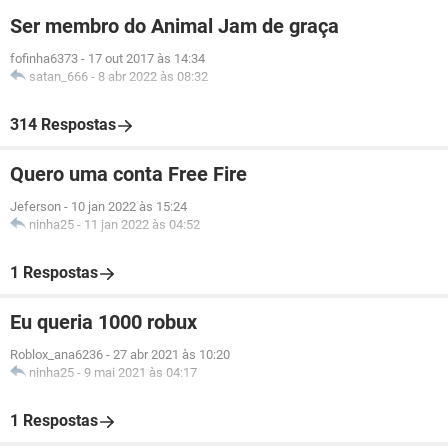
Ser membro do Animal Jam de graça
fofinha6373
-
17 out 2017 às 14:34
satan_666
-
8 abr 2022 às 08:32
314 Respostas
Quero uma conta Free Fire
Jeferson
-
10 jan 2022 às 15:24
ninha25
-
11 jan 2022 às 04:52
1 Respostas
Eu queria 1000 robux
Roblox_ana6236
-
27 abr 2021 às 10:20
ninha25
-
9 mai 2021 às 04:17
1 Respostas