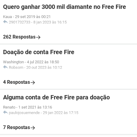
Quero ganhar 3000 mil diamante no Free Fire
Kaua
-
29 set 2019 às 00:21
2901732733
-
8 jan 2023 às 16:15
262 Respostas
Doação de conta Free Fire
Washington
-
4 jul 2022 às 18:50
Robsom
-
20 out 2023 às 10:12
4 Respostas
Alguma conta de Free Fire para doação
Renato
-
1 set 2021 às 13:16
paulojosuemende
-
29 jan 2022 às 17:15
7 Respostas