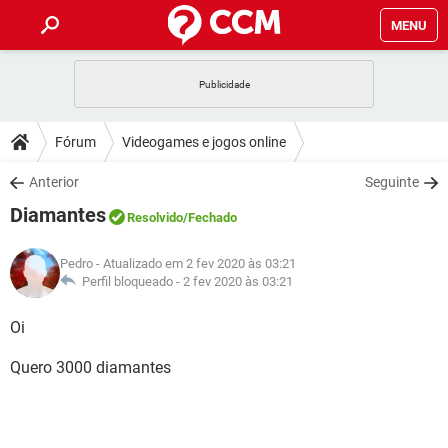
MENU
INÍCIO
JOGOS
WHATSAPP
DICAS
Fórum
Videogames e jogos online
CELULAR
FACEBOOK
JOGOS
WHATSAPP
DOWNLOADS
Anterior
Seguinte
OUTLOOK
EXCEL
CELULAR
FACEBOOK
Diamantes
INSTAGRAM
JOGOS
GMAIL
WHATSAPP
Resolvido
/Fechado
FÓRUM
OUTLOOK
EXCEL
GUIA DE COMPRAS
CELULAR
FACEBOOK
Pedro
- Atualizado em 2 fev 2020 às 03:21
INSTAGRAM
JOGOS
GMAIL
WHATSAPP
GLOSSÁRIO
Perfil bloqueado -
2 fev 2020 às 03:21
OUTLOOK
EXCEL
GUIA DE COMPRAS
CELULAR
FACEBOOK
INSTAGRAM
JOGOS
GMAIL
WHATSAPP
Oi
OUTLOOK
EXCEL
GUIA DE COMPRAS
CELULAR
FACEBOOK
Quero 3000 diamantes
INSTAGRAM
GMAIL
OUTLOOK
EXCEL
GUIA DE COMPRAS
INSTAGRAM
GMAIL