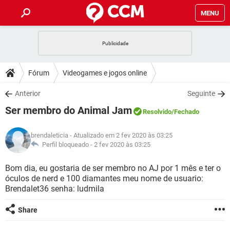
MENU
INÍCIO
JOGOS
WHATSAPP
DICAS
Fórum
Videogames e jogos online
CELULAR
FACEBOOK
JOGOS
WHATSAPP
DOWNLOADS
Anterior
Seguinte
OUTLOOK
EXCEL
CELULAR
FACEBOOK
Ser membro do Animal Jam
INSTAGRAM
JOGOS
GMAIL
WHATSAPP
Resolvido
/Fechado
FÓRUM
OUTLOOK
EXCEL
GUIA DE COMPRAS
CELULAR
FACEBOOK
brendaleticia
- Atualizado em 2 fev 2020 às 03:25
INSTAGRAM
JOGOS
GMAIL
WHATSAPP
GLOSSÁRIO
Perfil bloqueado -
2 fev 2020 às 03:25
OUTLOOK
EXCEL
GUIA DE COMPRAS
CELULAR
FACEBOOK
INSTAGRAM
JOGOS
GMAIL
WHATSAPP
Bom dia, eu gostaria de ser membro no AJ por 1 mês e ter o
OUTLOOK
EXCEL
óculos de nerd e 100 diamantes meu nome de usuario:
GUIA DE COMPRAS
CELULAR
FACEBOOK
Brendalet36 senha: ludmila
INSTAGRAM
GMAIL
OUTLOOK
EXCEL
GUIA DE COMPRAS
Share
INSTAGRAM
GMAIL