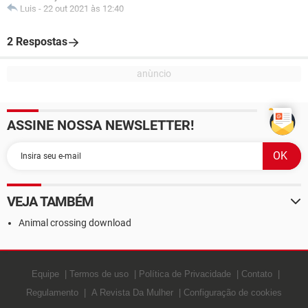
Luis
-
22 out 2021 às 12:40
2 Respostas
ASSINE NOSSA NEWSLETTER!
VEJA TAMBÉM
Animal crossing download
Equipe
Termos de uso
Política de Privacidade
Contato
Regulamento
A Revista Da Mulher
Configuração de cookies