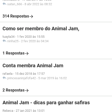
satan_666
-
8 abr 2022 às 08:32
314 Respostas
Como ser membro do Animal Jam,
tuayla34
-
1 fev 2020 às 15:55
ninha25
-
2 fev 2020 às 04:34
1 Respostas
Conta membra Animal Jam
rafaela
-
15 dez 2018 às 17:57
princesaninjafofa42
-
5 mar 2019 às 16:02
2 Respostas
Animal Jam - dicas para ganhar safiras
Rebeca
-
27 jan 2021 às 13:01