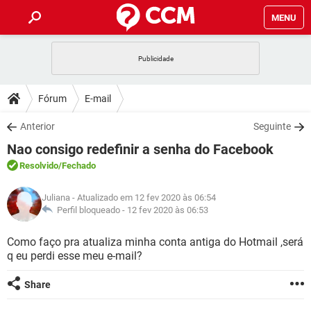
MENU
INÍCIO
JOGOS
WHATSAPP
DICAS
Fórum
E-mail
CELULAR
FACEBOOK
JOGOS
WHATSAPP
DOWNLOADS
Anterior
Seguinte
OUTLOOK
EXCEL
CELULAR
FACEBOOK
Nao consigo redefinir a senha do Facebook
INSTAGRAM
JOGOS
GMAIL
WHATSAPP
FÓRUM
OUTLOOK
EXCEL
Resolvido
/Fechado
GUIA DE COMPRAS
CELULAR
FACEBOOK
INSTAGRAM
JOGOS
GMAIL
WHATSAPP
GLOSSÁRIO
OUTLOOK
Juliana
- Atualizado em 12 fev 2020 às 06:54
EXCEL
GUIA DE COMPRAS
CELULAR
FACEBOOK
Perfil bloqueado -
12 fev 2020 às 06:53
INSTAGRAM
JOGOS
GMAIL
WHATSAPP
OUTLOOK
EXCEL
Como faço pra atualiza minha conta antiga do Hotmail ,será
GUIA DE COMPRAS
CELULAR
FACEBOOK
q eu perdi esse meu e-mail?
INSTAGRAM
GMAIL
OUTLOOK
EXCEL
GUIA DE COMPRAS
Share
INSTAGRAM
GMAIL