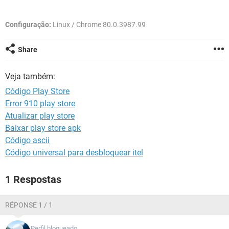
GUIA DE COMPRAS
Configuração:
Linux / Chrome 80.0.3987.99
Share
Veja também:
Código Play Store
Error 910 play store
Atualizar play store
Baixar play store apk
Código ascii
Código universal para desbloquear itel
1 Respostas
RÉPONSE 1 / 1
Perfil bloqueado