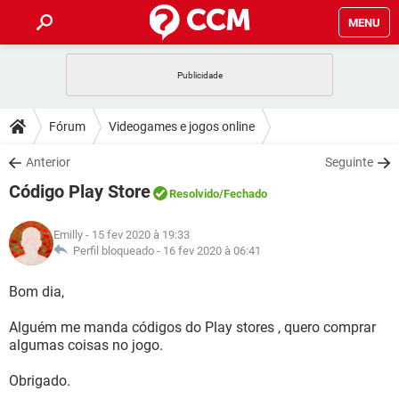
MENU
INÍCIO
JOGOS
WHATSAPP
DICAS
Fórum
Videogames e jogos online
CELULAR
FACEBOOK
JOGOS
WHATSAPP
DOWNLOADS
Anterior
Seguinte
OUTLOOK
EXCEL
CELULAR
FACEBOOK
Código Play Store
INSTAGRAM
JOGOS
GMAIL
WHATSAPP
Resolvido
/Fechado
FÓRUM
OUTLOOK
EXCEL
GUIA DE COMPRAS
CELULAR
FACEBOOK
Emilly
- 15 fev 2020 à 19:33
INSTAGRAM
JOGOS
GMAIL
WHATSAPP
GLOSSÁRIO
Perfil bloqueado -
16 fev 2020 à 06:41
OUTLOOK
EXCEL
GUIA DE COMPRAS
CELULAR
FACEBOOK
INSTAGRAM
JOGOS
GMAIL
WHATSAPP
Bom dia,
OUTLOOK
EXCEL
GUIA DE COMPRAS
CELULAR
FACEBOOK
Alguém me manda códigos do Play stores , quero comprar
INSTAGRAM
GMAIL
algumas coisas no jogo.
OUTLOOK
EXCEL
GUIA DE COMPRAS
INSTAGRAM
GMAIL
Obrigado.