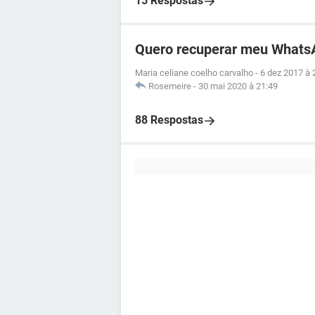
15 Respostas
Quero recuperar meu Whats
Maria celiane coelho carvalho
-
6 dez 2017 à 
Rosemeire
-
30 mai 2020 à 21:49
88 Respostas