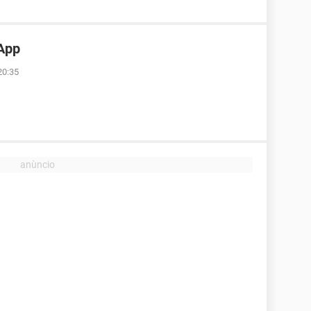
App
20:35