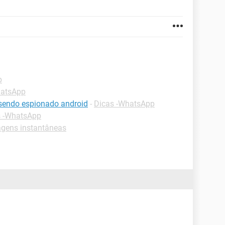
p
hatsApp
sendo espionado android
-
Dicas -WhatsApp
s -WhatsApp
gens instantâneas