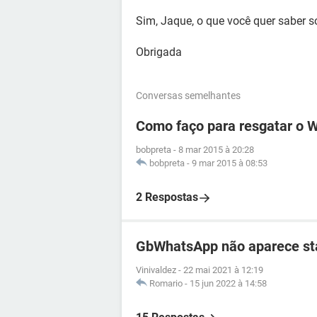
Sim, Jaque, o que você quer saber 
Obrigada
Conversas semelhantes
Como faço para resgatar o 
bobpreta
-
8 mar 2015 à 20:28
bobpreta
-
9 mar 2015 à 08:53
2 Respostas
GbWhatsApp não aparece sta
Vinivaldez
-
22 mai 2021 à 12:19
Romario
-
15 jun 2022 à 14:58