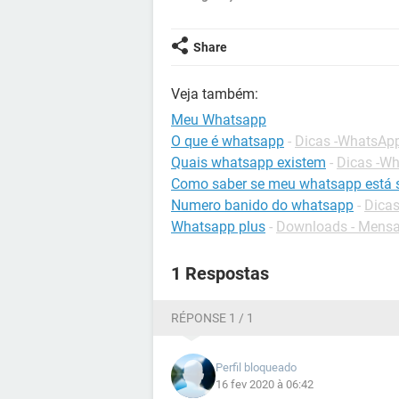
Share
Veja também:
Meu Whatsapp
O que é whatsapp
-
Dicas -WhatsAp
Quais whatsapp existem
-
Dicas -W
Como saber se meu whatsapp está 
Numero banido do whatsapp
-
Dica
Whatsapp plus
-
Downloads - Mensa
1 Respostas
RÉPONSE 1 / 1
Perfil bloqueado
16 fev 2020 à 06:42