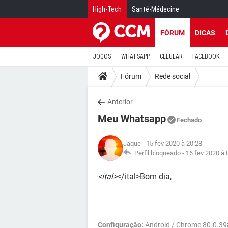
High-Tech
Santé-Médecine
FÓRUM
DICAS
JOGOS
WHATSAPP
CELULAR
FACEBOOK
Fórum
Rede social
Anterior
Meu Whatsapp
Fechado
Jaque
- 15 fev 2020 à 20:28
Perfil bloqueado -
16 fev 2020 à 
<ital>
</ital>Bom dia,
Configuração:
Android / Chrome 80.0.39