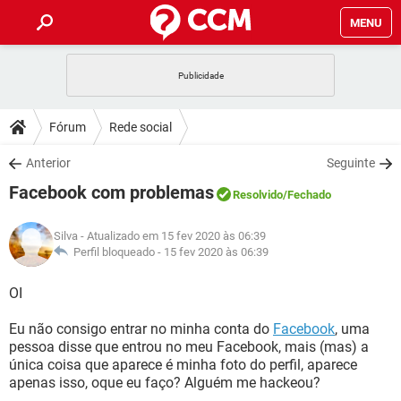
MENU
INÍCIO
JOGOS
WHATSAPP
DICAS
Fórum
Rede social
CELULAR
FACEBOOK
JOGOS
WHATSAPP
DOWNLOADS
Anterior
Seguinte
OUTLOOK
EXCEL
CELULAR
FACEBOOK
Facebook com problemas
INSTAGRAM
JOGOS
GMAIL
WHATSAPP
Resolvido
/Fechado
FÓRUM
OUTLOOK
EXCEL
GUIA DE COMPRAS
CELULAR
FACEBOOK
Silva
- Atualizado em 15 fev 2020 às 06:39
INSTAGRAM
JOGOS
GMAIL
WHATSAPP
GLOSSÁRIO
Perfil bloqueado -
15 fev 2020 às 06:39
OUTLOOK
EXCEL
GUIA DE COMPRAS
CELULAR
FACEBOOK
INSTAGRAM
JOGOS
GMAIL
WHATSAPP
OI
OUTLOOK
EXCEL
GUIA DE COMPRAS
CELULAR
FACEBOOK
Eu não consigo entrar no minha conta do
Facebook
, uma
INSTAGRAM
GMAIL
pessoa disse que entrou no meu Facebook, mais (mas) a
OUTLOOK
EXCEL
GUIA DE COMPRAS
única coisa que aparece é minha foto do perfil, aparece
INSTAGRAM
GMAIL
apenas isso, oque eu faço? Alguém me hackeou?