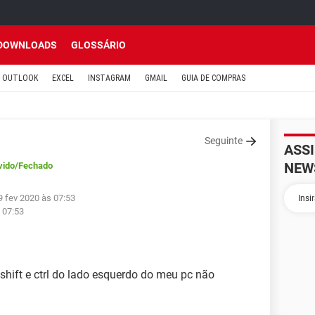
DOWNLOADS
GLOSSÁRIO
OUTLOOK
EXCEL
INSTAGRAM
GMAIL
GUIA DE COMPRAS
Seguinte
ASS
NEW
vido
/Fechado
9 fev 2020 às 07:53
 07:53
 shift e ctrl do lado esquerdo do meu pc não