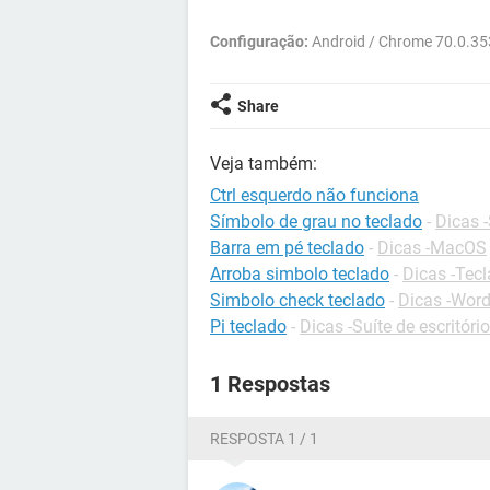
Configuração:
Android / Chrome 70.0.3
Share
Veja também:
Ctrl esquerdo não funciona
Símbolo de grau no teclado
-
Dicas -
Barra em pé teclado
-
Dicas -MacOS
Arroba simbolo teclado
-
Dicas -Tec
Simbolo check teclado
-
Dicas -Wor
Pi teclado
-
Dicas -Suíte de escritório
1 Respostas
RESPOSTA 1 / 1