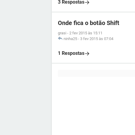
3 Respostas
Onde fica o botão Shift
grasi
-
2 fev 2015 às 15:11
ninha25
-
3 fev 2015 às 07:04
1 Respostas