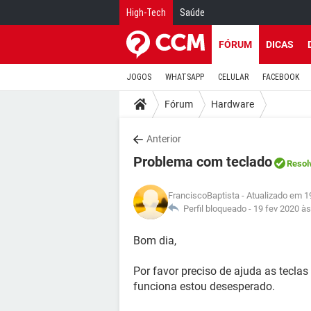
High-Tech
Saúde
FÓRUM
DICAS
JOGOS
WHATSAPP
CELULAR
FACEBOOK
Fórum
Hardware
Anterior
Problema com teclado
Resol
FranciscoBaptista
- Atualizado em 1
Perfil bloqueado -
19 fev 2020 às
Bom dia,
Por favor preciso de ajuda as teclas
funciona estou desesperado.