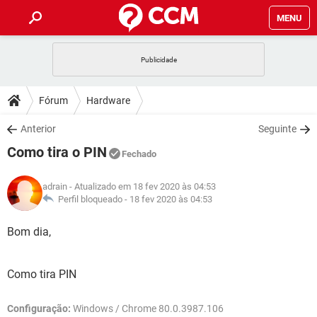
MENU
INÍCIO
JOGOS
WHATSAPP
DICAS
Fórum
Hardware
CELULAR
FACEBOOK
JOGOS
WHATSAPP
DOWNLOADS
Anterior
Seguinte
OUTLOOK
EXCEL
CELULAR
FACEBOOK
Como tira o PIN
INSTAGRAM
JOGOS
GMAIL
WHATSAPP
Fechado
FÓRUM
OUTLOOK
EXCEL
GUIA DE COMPRAS
CELULAR
FACEBOOK
adrain
- Atualizado em 18 fev 2020 às 04:53
INSTAGRAM
JOGOS
GMAIL
WHATSAPP
GLOSSÁRIO
Perfil bloqueado -
18 fev 2020 às 04:53
OUTLOOK
EXCEL
GUIA DE COMPRAS
CELULAR
FACEBOOK
INSTAGRAM
JOGOS
GMAIL
WHATSAPP
Bom dia,
OUTLOOK
EXCEL
GUIA DE COMPRAS
CELULAR
FACEBOOK
INSTAGRAM
GMAIL
Como tira PIN
OUTLOOK
EXCEL
GUIA DE COMPRAS
INSTAGRAM
GMAIL
Configuração:
Windows / Chrome 80.0.3987.106