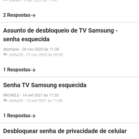
Daniel
-
3 dez 2022 às 11:41
2 Respostas
Assunto de desbloqueio de TV Samsung -
senha esquecida
Atumane
-
26 nov 2020 às 11:38
ninha25
-
27 nov 2020 às 05:05
1 Respostas
Senha TV Samsung esquecida
MICAELE
-
14 set 2021 às 11:20
ninha25
-
15 set 2021 às 11:49
1 Respostas
Desbloquear senha de privacidade de celular