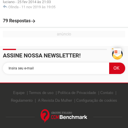
luciano
-
25 fev 2014 às 21:03
Olinda
-
11 nov 2019 às 19:05
79 Respostas
ASSINE NOSSA NEWSLETTER!
Equipe
Termos de uso
Política de Privacidade
Contato
Regulamento
A Revista Da Mulher
Configuração de cookies