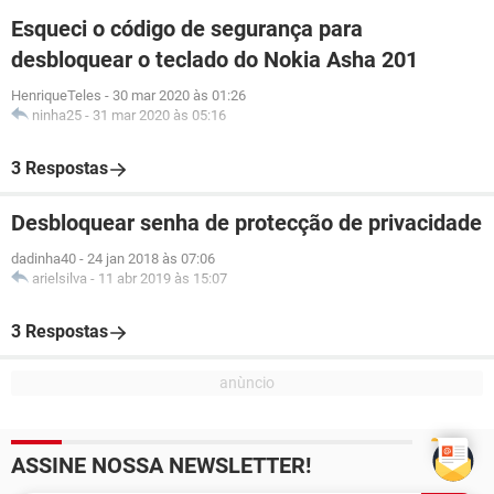
Esqueci o código de segurança para
desbloquear o teclado do Nokia Asha 201
HenriqueTeles
-
30 mar 2020 às 01:26
ninha25
-
31 mar 2020 às 05:16
3 Respostas
Desbloquear senha de protecção de privacidade
dadinha40
-
24 jan 2018 às 07:06
arielsilva
-
11 abr 2019 às 15:07
3 Respostas
ASSINE NOSSA NEWSLETTER!