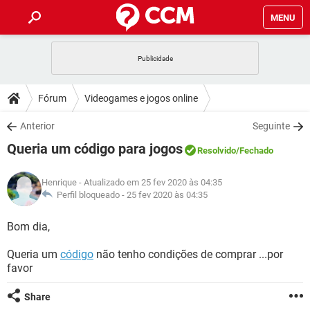
MENU
INÍCIO
JOGOS
WHATSAPP
DICAS
Fórum
Videogames e jogos online
CELULAR
FACEBOOK
JOGOS
WHATSAPP
DOWNLOADS
Anterior
Seguinte
OUTLOOK
EXCEL
CELULAR
FACEBOOK
Queria um código para jogos
INSTAGRAM
JOGOS
GMAIL
WHATSAPP
Resolvido
/Fechado
FÓRUM
OUTLOOK
EXCEL
GUIA DE COMPRAS
CELULAR
FACEBOOK
Henrique
- Atualizado em 25 fev 2020 às 04:35
INSTAGRAM
JOGOS
GMAIL
WHATSAPP
GLOSSÁRIO
Perfil bloqueado -
25 fev 2020 às 04:35
OUTLOOK
EXCEL
GUIA DE COMPRAS
CELULAR
FACEBOOK
INSTAGRAM
JOGOS
GMAIL
WHATSAPP
Bom dia,
OUTLOOK
EXCEL
GUIA DE COMPRAS
CELULAR
FACEBOOK
Queria um
código
não tenho condições de comprar ...por
INSTAGRAM
GMAIL
favor
OUTLOOK
EXCEL
GUIA DE COMPRAS
INSTAGRAM
GMAIL
Share