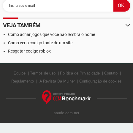
VEJA TAMBÉM
Como achar jogos que você não lembra o nome
Como ver o codigo fonte de um site
Resgatar codigo roblox
Equipe
Termos de uso
Política de Privacidade
Contato
Regulamento
A Revista Da Mulher
Configuração de cookies
saude.ccm.net